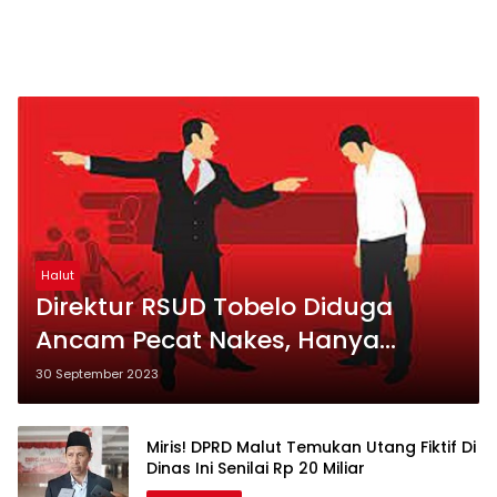
Halut
Direktur RSUD Tobelo Diduga
Ancam Pecat Nakes, Hanya
Dokter Dimanja Meski Salah
30 September 2023
Miris! DPRD Malut Temukan Utang Fiktif Di
Dinas Ini Senilai Rp 20 Miliar