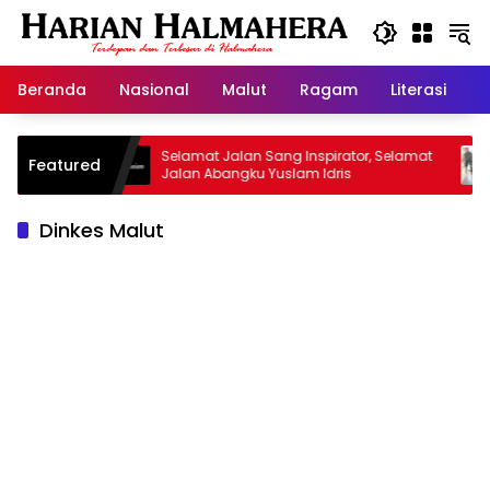
Langsung
ke
konten
Beranda
Nasional
Malut
Ragam
Literasi
H
isan
Selamat Jalan Sang Inspirator, Selamat
Kipra
Featured
Jalan Abangku Yuslam Idris
Menan
Dinkes Malut