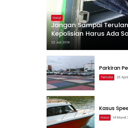
Halut
Jangan Sampai Terulang
Kepolisian Harus Ada So
22 Juli 2019
Parkiran P
Ternate
25 Apri
Kasus Spee
Halut
14 Maret 