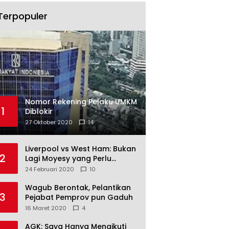
Terpopuler
Nomor Rekening Pelaku UMKM
1
Diblokir
27 Oktober 2020
14
Liverpool vs West Ham: Bukan
2
Lagi Moyesy yang Perlu
Ditakuti
24 Februari 2020
10
Wagub Berontak, Pelantikan
3
Pejabat Pemprov pun Gaduh
16 Maret 2020
4
AGK: Saya Hanya Mengikuti