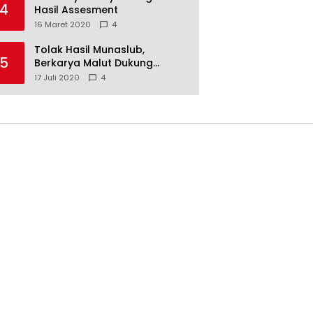
4
Hasil Assesment
16 Maret 2020
4
Tolak Hasil Munaslub,
5
Berkarya Malut Dukung
Tommy Soeharto
17 Juli 2020
4