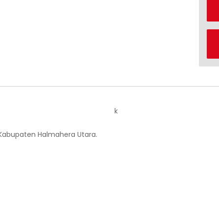
k
 Kabupaten Halmahera Utara.