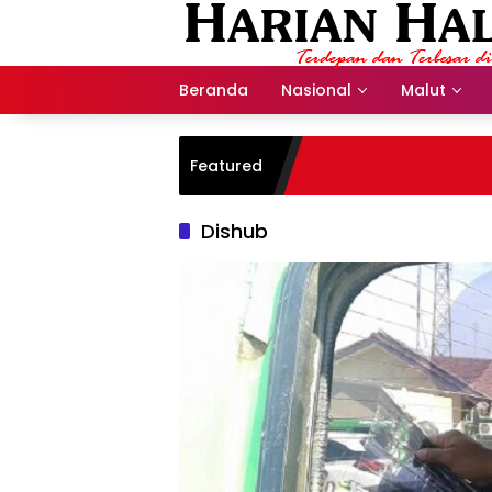
Langsung
ke
konten
Beranda
Nasional
Malut
Featured
Dishub