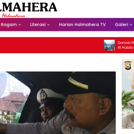
Ragam
Literasi
Harian Halmahera TV
Galeri
Donasi Presdir
Al Habib Husein