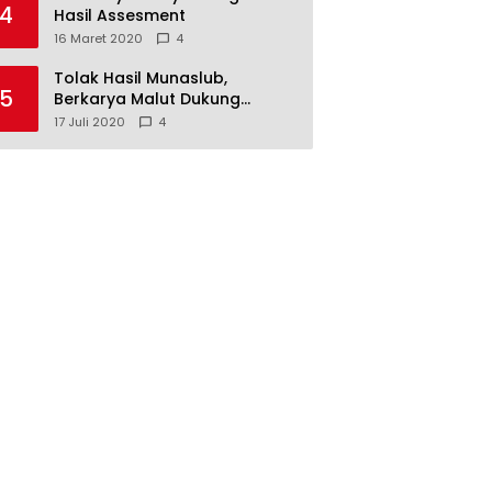
4
Hasil Assesment
16 Maret 2020
4
Tolak Hasil Munaslub,
5
Berkarya Malut Dukung
Tommy Soeharto
17 Juli 2020
4