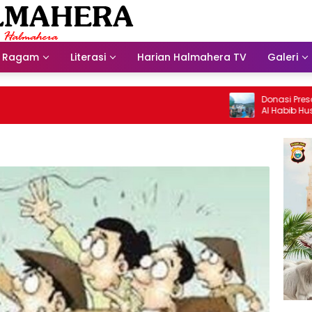
Ragam
Literasi
Harian Halmahera TV
Galeri
Donasi Presdir NHM U
Al Habib Husein Alba