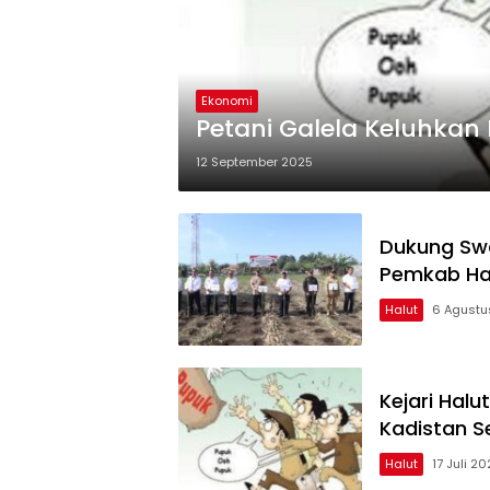
Ekonomi
Petani Galela Keluhkan 
12 September 2025
Dukung Sw
Pemkab Ha
Halut
6 Agustu
Kejari Halu
Kadistan S
Halut
17 Juli 2