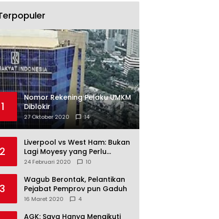
Terpopuler
Nomor Rekening Pelaku UMKM
1
Diblokir
27 Oktober 2020
14
Liverpool vs West Ham: Bukan
2
Lagi Moyesy yang Perlu
Ditakuti
24 Februari 2020
10
Wagub Berontak, Pelantikan
3
Pejabat Pemprov pun Gaduh
16 Maret 2020
4
AGK: Saya Hanya Mengikuti