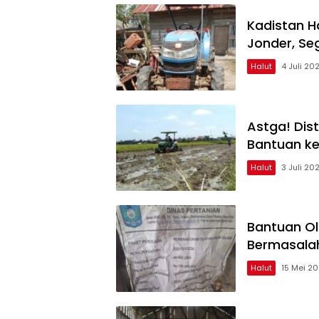
Kadistan H
Jonder, Se
Halut
4 Juli 20
Astga! Dis
Bantuan ke
Halut
3 Juli 20
Bantuan O
Bermasalah,
Halut
15 Mei 2