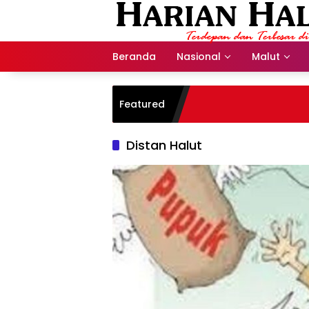
Langsung
ke
konten
Beranda
Nasional
Malut
Featured
Distan Halut