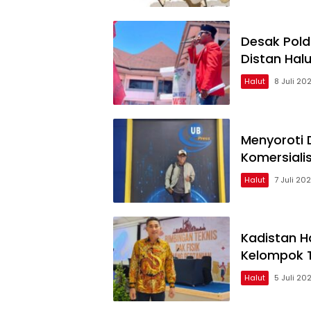
Desak Pold
Distan Hal
Halut
8 Juli 20
Menyoroti 
Komersialis
Halut
7 Juli 20
Kadistan H
Kelompok 
Halut
5 Juli 20