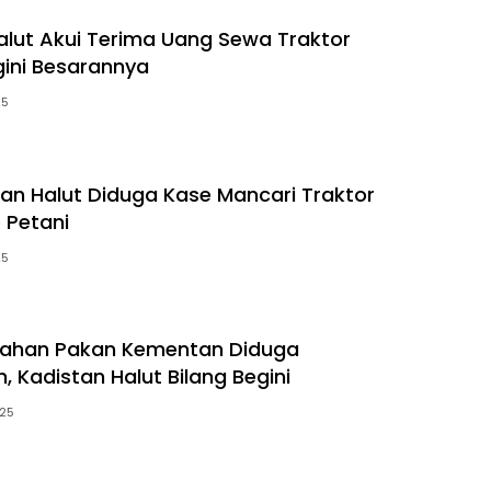
alut Akui Terima Uang Sewa Traktor
gini Besarannya
25
tan Halut Diduga Kase Mancari Traktor
 Petani
25
lahan Pakan Kementan Diduga
 Kadistan Halut Bilang Begini
025