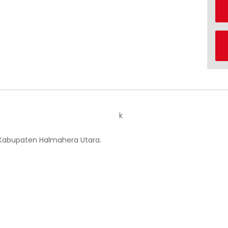
k
 Kabupaten Halmahera Utara.