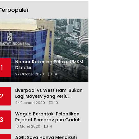
Terpopuler
Nomor Rekening Pelaku UMKM
1
Diblokir
27 Oktober 2020
14
Liverpool vs West Ham: Bukan
2
Lagi Moyesy yang Perlu
Ditakuti
24 Februari 2020
10
Wagub Berontak, Pelantikan
3
Pejabat Pemprov pun Gaduh
16 Maret 2020
4
AGK: Saya Hanya Mengikuti