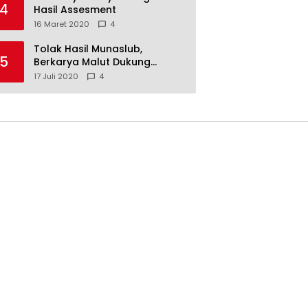
4
Hasil Assesment
16 Maret 2020
4
Tolak Hasil Munaslub,
5
Berkarya Malut Dukung
Tommy Soeharto
17 Juli 2020
4