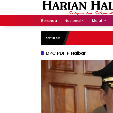
Langsung
ke
konten
Beranda
Nasional
Malut
Featured
DPC PDI-P Halbar