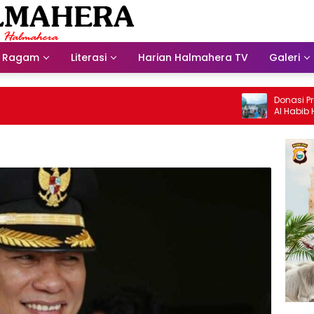
Ragam
Literasi
Harian Halmahera TV
Galeri
Donasi Presdir
Al Habib Husein