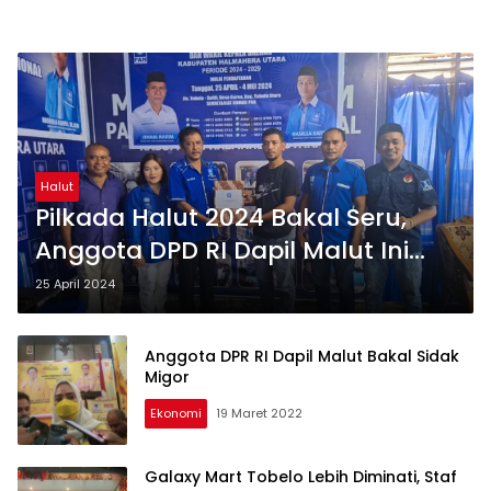
Halut
Pilkada Halut 2024 Bakal Seru,
Anggota DPD RI Dapil Malut Ini
Ikut ‘Turun Gunung’ Bertarung
25 April 2024
Anggota DPR RI Dapil Malut Bakal Sidak
Migor
Ekonomi
19 Maret 2022
Galaxy Mart Tobelo Lebih Diminati, Staf