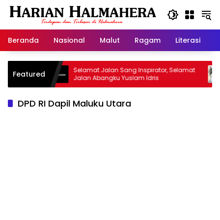
Langsung
ke
konten
Beranda
Nasional
Malut
Ragam
Literasi
H
risan
Selamat Jalan Sang Inspirator, Selamat
Kipr
Featured
Jalan Abangku Yuslam Idris
Mena
DPD RI Dapil Maluku Utara