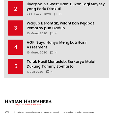
Liverpool vs West Ham: Bukan Lagi Moyesy
2
yang Perlu Ditakuti
24 Februari 2020
10
Wagub Berontak, Pelantikan Pejabat
3
Pemprov pun Gaduh
16 Maret 2020
4
AGK: Saya Hanya Mengikuti Hasil
4
Assesment
16 Maret 2020
4
Tolak Hasil Munaslub, Berkarya Malut
5
Dukung Tommy Soeharto
17 Juli 2020
4
Jl. Bhayangkara Gamsungi-Tobelo, Kabupaten