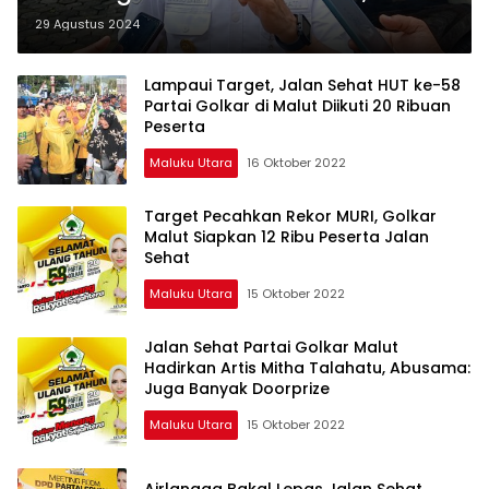
Isu Tidak Benar, Piet-Kasman
29 Agustus 2024
Sudah Mendaftar ke KPU
Lampaui Target, Jalan Sehat HUT ke-58
Partai Golkar di Malut Diikuti 20 Ribuan
Peserta
Maluku Utara
16 Oktober 2022
Target Pecahkan Rekor MURI, Golkar
Malut Siapkan 12 Ribu Peserta Jalan
Sehat
Maluku Utara
15 Oktober 2022
Jalan Sehat Partai Golkar Malut
Hadirkan Artis Mitha Talahatu, Abusama:
Juga Banyak Doorprize
Maluku Utara
15 Oktober 2022
Airlangga Bakal Lepas Jalan Sehat