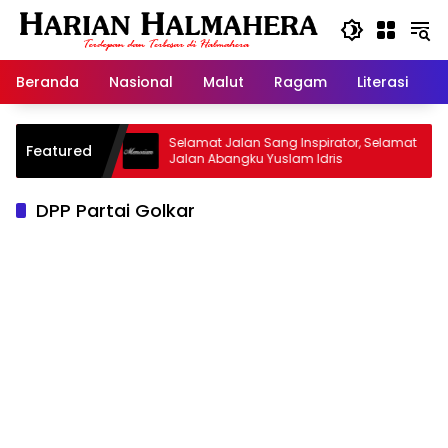
Langsung
ke
konten
Beranda
Nasional
Malut
Ragam
Literasi
H
 Warisan
Selamat Jalan Sang Inspirator, Selamat
K
Featured
Jalan Abangku Yuslam Idris
M
DPP Partai Golkar