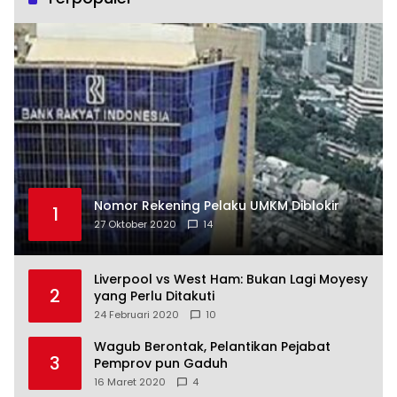
Nomor Rekening Pelaku UMKM Diblokir
1
27 Oktober 2020
14
Liverpool vs West Ham: Bukan Lagi Moyesy
2
yang Perlu Ditakuti
24 Februari 2020
10
Wagub Berontak, Pelantikan Pejabat
3
Pemprov pun Gaduh
16 Maret 2020
4