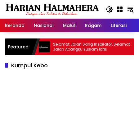
Langsung
ke
konten
Beranda
Nasional
Malut
Ragam
Literasi
H
d Warisan
Selamat Jalan Sang Inspirator, Selamat
Featured
Jalan Abangku Yuslam Idris
Kumpul Kebo