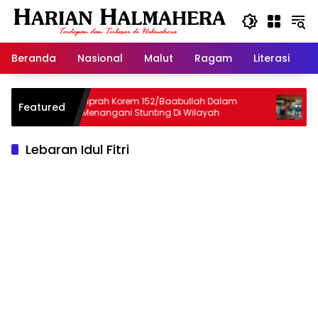
Langsung
ke
konten
Beranda
Nasional
Malut
Ragam
Literasi
H
Kiprah Korem 152/Baabullah Dalam
Haji Robert
Featured
Menangani Stunting Di Wilayah
Opa Djado 
Terpisah da
Lebaran Idul Fitri