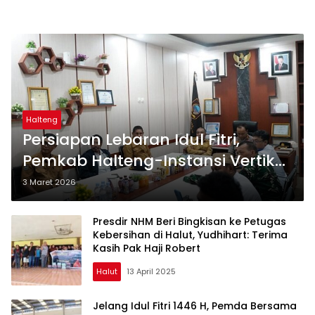
Halteng
Persiapan Lebaran Idul Fitri,
Pemkab Halteng-Instansi Vertikal
Rakor Bahas Operasi Ketupat
3 Maret 2026
2026
Presdir NHM Beri Bingkisan ke Petugas
Kebersihan di Halut, Yudhihart: Terima
Kasih Pak Haji Robert
Halut
13 April 2025
Jelang Idul Fitri 1446 H, Pemda Bersama