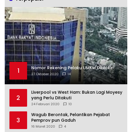
Nomor Rekening Pelaku UMKM Diblokir
1
27 Oktober 2020
14
Liverpool vs West Ham: Bukan Lagi Moyesy
2
yang Perlu Ditakuti
24 Februari 2020
10
Wagub Berontak, Pelantikan Pejabat
3
Pemprov pun Gaduh
16 Maret 2020
4