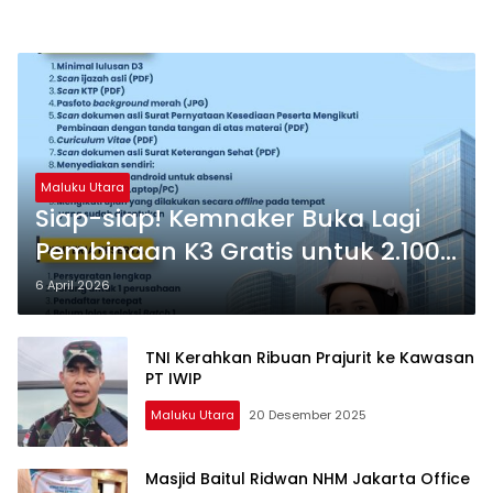
Maluku Utara
Siap-siap! Kemnaker Buka Lagi
Pembinaan K3 Gratis untuk 2.100
Peserta
6 April 2026
TNI Kerahkan Ribuan Prajurit ke Kawasan
PT IWIP
Maluku Utara
20 Desember 2025
Masjid Baitul Ridwan NHM Jakarta Office