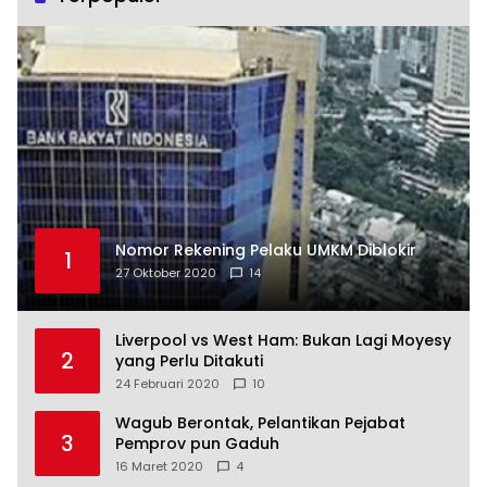
Nomor Rekening Pelaku UMKM Diblokir
1
27 Oktober 2020
14
Liverpool vs West Ham: Bukan Lagi Moyesy
2
yang Perlu Ditakuti
24 Februari 2020
10
Wagub Berontak, Pelantikan Pejabat
3
Pemprov pun Gaduh
16 Maret 2020
4