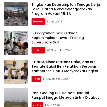
Tingkatkan Keterampilan Tenaga Kerja
Lokal, Harita Nickel Selenggarakan
Program Vokasi PELITA
Edukasi
8 Juni 2023
50 Karyawan IWIP Perkuat
Kepemimpinan Lewat Training
Supervisory Skill
Halteng
26 November 2020
PT NHM, Disnakertrans Halut, dan BLK
Ternate Bakal Beri Pelatihan Berbasis
Kompetensi Untuk Masyarakat Lingkar
Tambang
Halut
14 November 2020
Ironi Gedung BLK Halbar: Ditutupi
Rumput hingga Meteran Listrik Dicabut
Halbar
1 Juni 2020