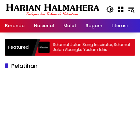
Langsung
ke
konten
Beranda
Nasional
Malut
Ragam
Literasi
H
 Warisan
Selamat Jalan Sang Inspirator, Selamat
K
Featured
Jalan Abangku Yuslam Idris
M
Pelatihan