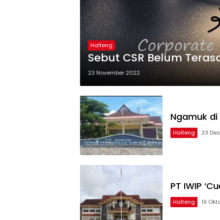
Halteng
Sebut CSR Belum Terasa
23 November 2022
Ngamuk di 
Halteng
23 De
PT IWIP ‘C
Halteng
19 Okt