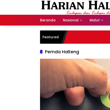
Langsung
ke
konten
Beranda
Nasional
Malut
Featured
Pemda Halteng