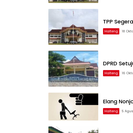
TPP Segera
Halteng
18 Okt
DPRD Setuj
Halteng
16 Okt
Elang Nonj
Halteng
5 Agus