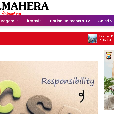
Ragam
Literasi
Harian Halmahera TV
Galeri
Donasi Presdir NH
Al Habib Husein A