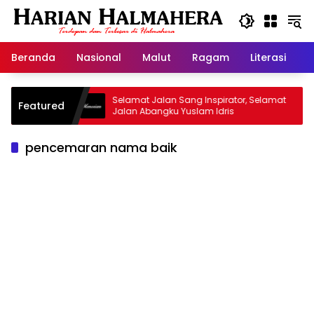
Langsung
ke
konten
Beranda
Nasional
Malut
Ragam
Literasi
H
Warisan
Selamat Jalan Sang Inspirator, Selamat
Ki
Featured
Jalan Abangku Yuslam Idris
Me
pencemaran nama baik