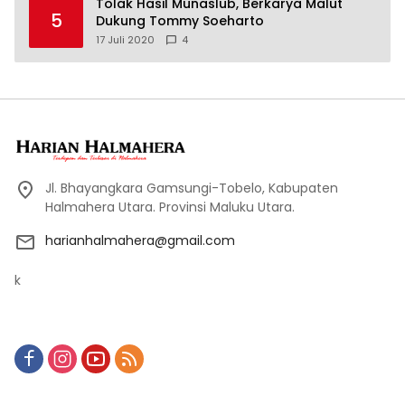
Tolak Hasil Munaslub, Berkarya Malut
5
Dukung Tommy Soeharto
17 Juli 2020
4
Jl. Bhayangkara Gamsungi-Tobelo, Kabupaten
Halmahera Utara. Provinsi Maluku Utara.
harianhalmahera@gmail.com
k