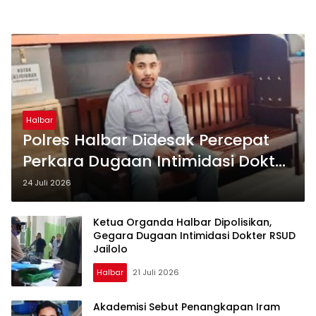
Halbar
Polres Halbar Didesak Percepat
Perkara Dugaan Intimidasi Dokter
RSUD Jailolo
24 Juli 2026
Ketua Organda Halbar Dipolisikan,
Gegara Dugaan Intimidasi Dokter RSUD
Jailolo
Halbar
21 Juli 2026
Akademisi Sebut Penangkapan Iram