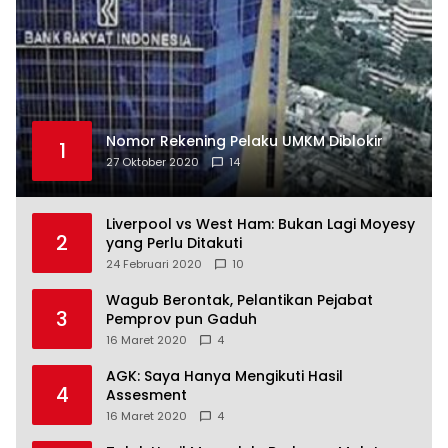
Nomor Rekening Pelaku UMKM Diblokir
1
27 Oktober 2020
14
Liverpool vs West Ham: Bukan Lagi Moyesy
2
yang Perlu Ditakuti
24 Februari 2020
10
Wagub Berontak, Pelantikan Pejabat
3
Pemprov pun Gaduh
16 Maret 2020
4
AGK: Saya Hanya Mengikuti Hasil
4
Assesment
16 Maret 2020
4