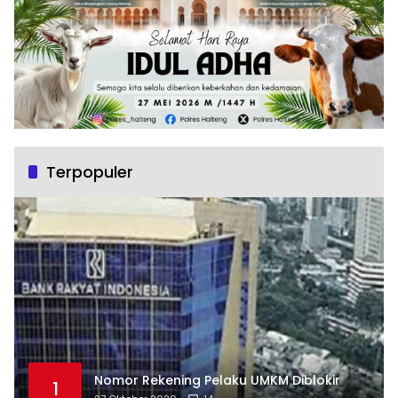
Terpopuler
Nomor Rekening Pelaku UMKM Diblokir
1