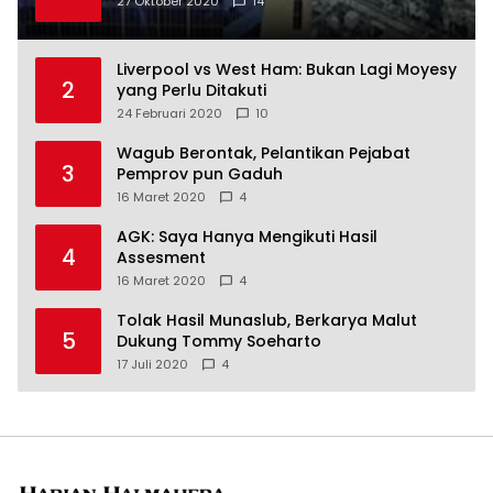
27 Oktober 2020
14
Liverpool vs West Ham: Bukan Lagi Moyesy
2
yang Perlu Ditakuti
24 Februari 2020
10
Wagub Berontak, Pelantikan Pejabat
3
Pemprov pun Gaduh
16 Maret 2020
4
AGK: Saya Hanya Mengikuti Hasil
4
Assesment
16 Maret 2020
4
Tolak Hasil Munaslub, Berkarya Malut
5
Dukung Tommy Soeharto
17 Juli 2020
4