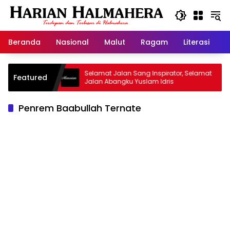
Langsung
ke
konten
Beranda
Nasional
Malut
Ragam
Literasi
H
 Warisan
Selamat Jalan Sang Inspirator, Selamat
K
Featured
Jalan Abangku Yuslam Idris
M
Penrem Baabullah Ternate