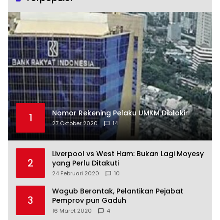
Nomor Rekening Pelaku UMKM Diblokir
1
27 Oktober 2020
14
Liverpool vs West Ham: Bukan Lagi Moyesy
2
yang Perlu Ditakuti
24 Februari 2020
10
Wagub Berontak, Pelantikan Pejabat
3
Pemprov pun Gaduh
16 Maret 2020
4