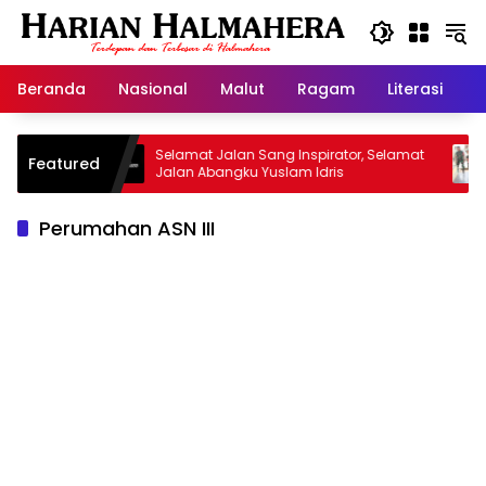
Langsung
ke
konten
Beranda
Nasional
Malut
Ragam
Literasi
H
isan
Selamat Jalan Sang Inspirator, Selamat
Kipra
Featured
Jalan Abangku Yuslam Idris
Menan
Perumahan ASN III