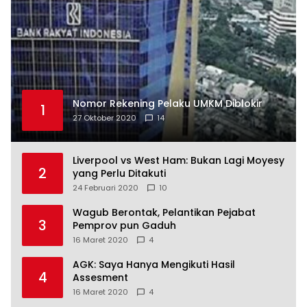
Nomor Rekening Pelaku UMKM Diblokir
1
27 Oktober 2020
14
Liverpool vs West Ham: Bukan Lagi Moyesy
2
yang Perlu Ditakuti
24 Februari 2020
10
Wagub Berontak, Pelantikan Pejabat
3
Pemprov pun Gaduh
16 Maret 2020
4
AGK: Saya Hanya Mengikuti Hasil
4
Assesment
16 Maret 2020
4