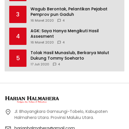
Wagub Berontak, Pelantikan Pejabat
3
Pemprov pun Gaduh
16 Maret 2020
4
AGK: Saya Hanya Mengikuti Hasil
4
Assesment
16 Maret 2020
4
Tolak Hasil Munaslub, Berkarya Malut
5
Dukung Tommy Soeharto
17 Juli 2020
4
Jl. Bhayangkara Gamsungi-Tobelo, Kabupaten
Halmahera Utara. Provinsi Maluku Utara.
harianhalmahera@gmail.com