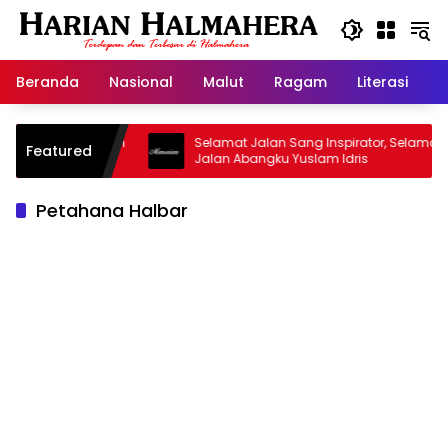
Langsung
ke
konten
Beranda
Nasional
Malut
Ragam
Literasi
H
asjid Warisan
Selamat Jalan Sang Inspirator, Selamat
Featured
Jalan Abangku Yuslam Idris
Petahana Halbar