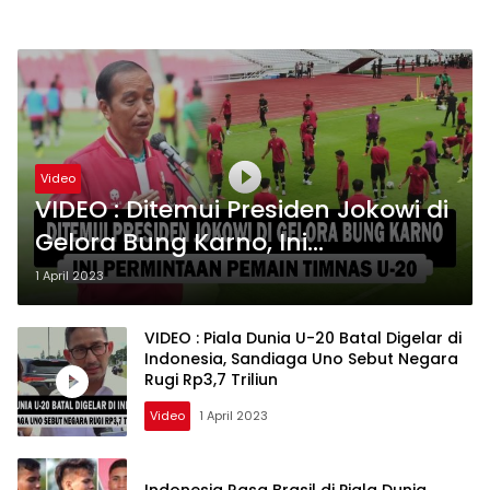
Video
VIDEO : Ditemui Presiden Jokowi di
Gelora Bung Karno, Ini
Permintaan Pemain Timnas U-20
1 April 2023
VIDEO : Piala Dunia U-20 Batal Digelar di
Indonesia, Sandiaga Uno Sebut Negara
Rugi Rp3,7 Triliun
Video
1 April 2023
Indonesia Rasa Brasil di Piala Dunia