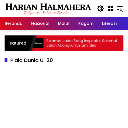
Langsung
ke
konten
Beranda
Nasional
Malut
Ragam
Literasi
H
 Warisan
Selamat Jalan Sang Inspirator, Selamat
K
Featured
Jalan Abangku Yuslam Idris
M
Piala Dunia U-20