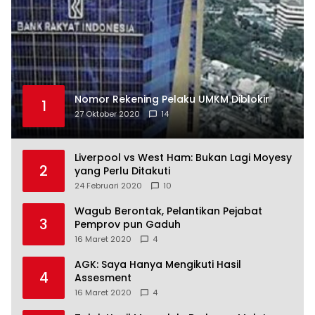
Nomor Rekening Pelaku UMKM Diblokir
1
27 Oktober 2020
14
Liverpool vs West Ham: Bukan Lagi Moyesy
2
yang Perlu Ditakuti
24 Februari 2020
10
Wagub Berontak, Pelantikan Pejabat
3
Pemprov pun Gaduh
16 Maret 2020
4
AGK: Saya Hanya Mengikuti Hasil
4
Assesment
16 Maret 2020
4