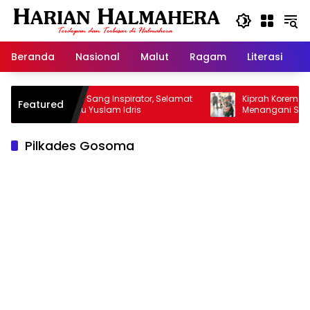
Langsung
ke
konten
Beranda
Nasional
Malut
Ragam
Literasi
H
lamat Jalan Sang Inspirator, Selamat
Kiprah Korem 152/Baa
Featured
lan Abangku Yuslam Idris
Menangani Stunting Di
Pilkades Gosoma