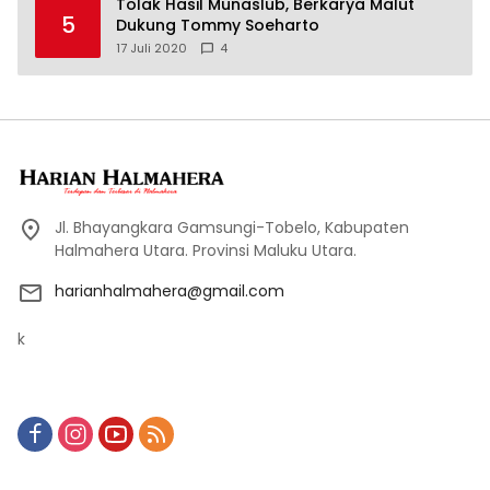
Tolak Hasil Munaslub, Berkarya Malut
5
Dukung Tommy Soeharto
17 Juli 2020
4
Jl. Bhayangkara Gamsungi-Tobelo, Kabupaten
Halmahera Utara. Provinsi Maluku Utara.
harianhalmahera@gmail.com
k