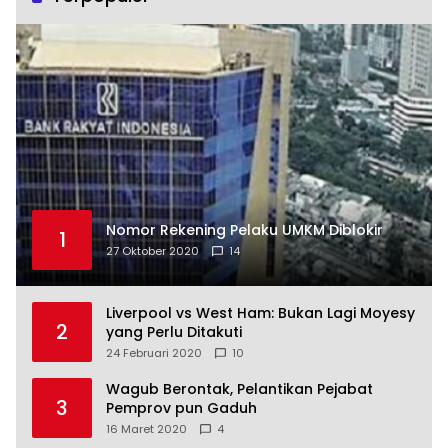
Nomor Rekening Pelaku UMKM Diblokir
1
27 Oktober 2020
14
Liverpool vs West Ham: Bukan Lagi Moyesy
2
yang Perlu Ditakuti
24 Februari 2020
10
Wagub Berontak, Pelantikan Pejabat
3
Pemprov pun Gaduh
16 Maret 2020
4