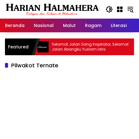
Langsung
ke
konten
Beranda
Nasional
Malut
Ragam
Literasi
H
 Warisan
Selamat Jalan Sang Inspirator, Selamat
K
Featured
Jalan Abangku Yuslam Idris
M
Pilwakot Ternate