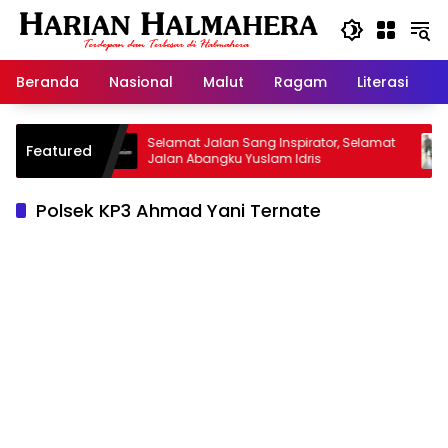
Langsung
ke
konten
Beranda
Nasional
Malut
Ragam
Literasi
H
arisan
Selamat Jalan Sang Inspirator, Selamat
Kip
Featured
Jalan Abangku Yuslam Idris
Men
Polsek KP3 Ahmad Yani Ternate