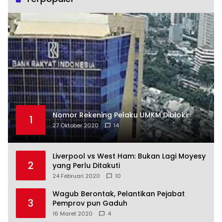
Nomor Rekening Pelaku UMKM Diblokir
1
27 Oktober 2020
14
Liverpool vs West Ham: Bukan Lagi Moyesy
2
yang Perlu Ditakuti
24 Februari 2020
10
Wagub Berontak, Pelantikan Pejabat
3
Pemprov pun Gaduh
16 Maret 2020
4