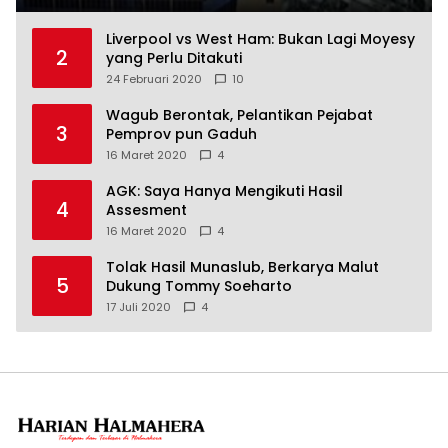
Liverpool vs West Ham: Bukan Lagi Moyesy
2
yang Perlu Ditakuti
24 Februari 2020
10
Wagub Berontak, Pelantikan Pejabat
3
Pemprov pun Gaduh
16 Maret 2020
4
AGK: Saya Hanya Mengikuti Hasil
4
Assesment
16 Maret 2020
4
Tolak Hasil Munaslub, Berkarya Malut
5
Dukung Tommy Soeharto
17 Juli 2020
4