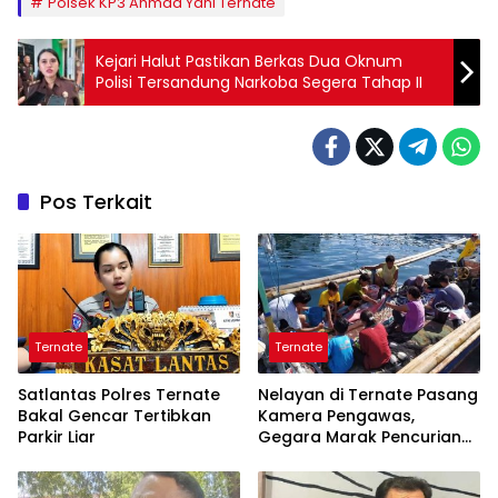
Polsek KP3 Ahmad Yani Ternate
Kejari Halut Pastikan Berkas Dua Oknum
Polisi Tersandung Narkoba Segera Tahap II
Pos Terkait
Ternate
Ternate
Satlantas Polres Ternate
Nelayan di Ternate Pasang
Bakal Gencar Tertibkan
Kamera Pengawas,
Parkir Liar
Gegara Marak Pencurian
Alat Tangkap