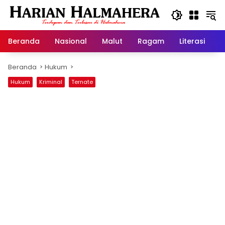
Langsung
ke
konten
Beranda
Nasional
Malut
Ragam
Literasi
H
Beranda
Hukum
Hukum
Kriminal
Ternate