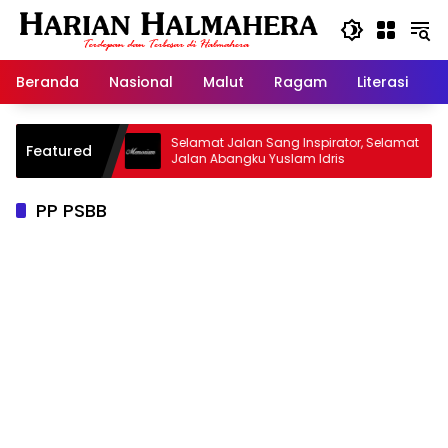
Langsung
ke
konten
Beranda
Nasional
Malut
Ragam
Literasi
H
 Warisan
Selamat Jalan Sang Inspirator, Selamat
K
Featured
Jalan Abangku Yuslam Idris
M
PP PSBB