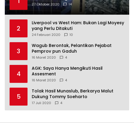
1
27 Oktober 2020
14
Liverpool vs West Ham: Bukan Lagi Moyesy
2
yang Perlu Ditakuti
24 Februari 2020
10
Wagub Berontak, Pelantikan Pejabat
3
Pemprov pun Gaduh
16 Maret 2020
4
AGK: Saya Hanya Mengikuti Hasil
4
Assesment
16 Maret 2020
4
Tolak Hasil Munaslub, Berkarya Malut
5
Dukung Tommy Soeharto
17 Juli 2020
4