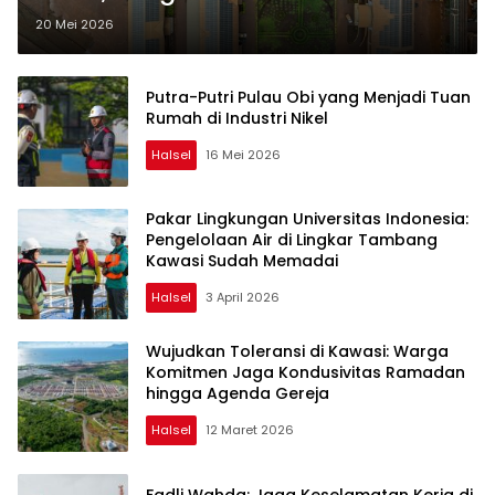
Sesederhana Narasi Cuan Besar
20 Mei 2026
Putra-Putri Pulau Obi yang Menjadi Tuan
Rumah di Industri Nikel
Halsel
16 Mei 2026
Pakar Lingkungan Universitas Indonesia:
Pengelolaan Air di Lingkar Tambang
Kawasi Sudah Memadai
Halsel
3 April 2026
Wujudkan Toleransi di Kawasi: Warga
Komitmen Jaga Kondusivitas Ramadan
hingga Agenda Gereja
Halsel
12 Maret 2026
Fadli Wahda: Jaga Keselamatan Kerja di