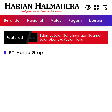
Langsung
ke
konten
Beranda
Nasional
Malut
Ragam
Literasi
H
risan
Selamat Jalan Sang Inspirator, Selamat
Kipr
Featured
Jalan Abangku Yuslam Idris
Mena
PT. Harita Grup