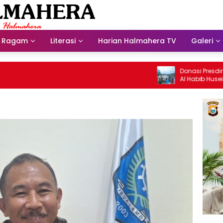
Ragam
Literasi
Harian Halmahera TV
Galeri
Donasi Presdir NHM Unt
Al Habib Husein Albaar