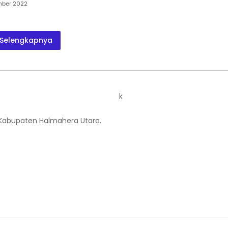
mber 2022
Selengkapnya
k
 Kabupaten Halmahera Utara.