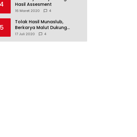
4
Hasil Assesment
16 Maret 2020
4
Tolak Hasil Munaslub,
5
Berkarya Malut Dukung
Tommy Soeharto
17 Juli 2020
4