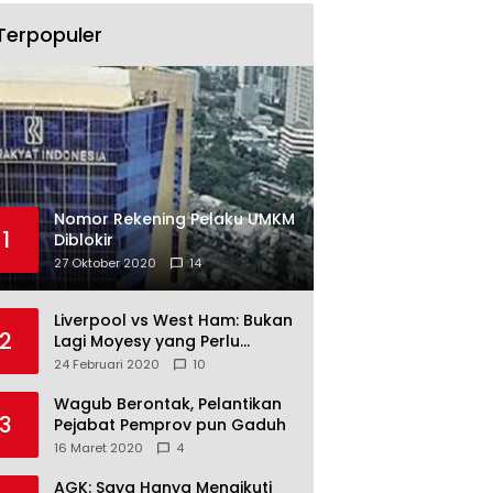
Terpopuler
Nomor Rekening Pelaku UMKM
1
Diblokir
27 Oktober 2020
14
Liverpool vs West Ham: Bukan
2
Lagi Moyesy yang Perlu
Ditakuti
24 Februari 2020
10
Wagub Berontak, Pelantikan
3
Pejabat Pemprov pun Gaduh
16 Maret 2020
4
AGK: Saya Hanya Mengikuti