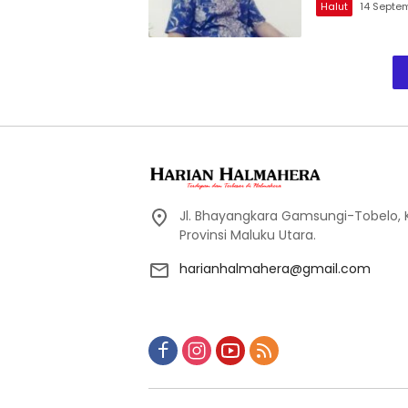
Halut
14 Septe
Jl. Bhayangkara Gamsungi-Tobelo,
Provinsi Maluku Utara.
harianhalmahera@gmail.com