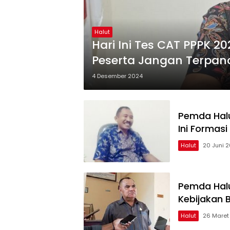
Halut
Hari Ini Tes CAT PPPK 20
Peserta Jangan Terpan
4 Desember 2024
Pemda Hal
Ini Formas
Halut
20 Juni 
Pemda Halu
Kebijakan 
Halut
26 Maret