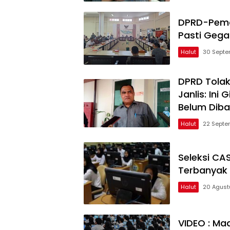
DPRD-Pemda
Pasti Gega
Halut
30 Septe
DPRD Tolak
Janlis: Ini
Belum Diba
Halut
22 Septe
Seleksi CA
Terbanyak 
Halut
20 Agust
VIDEO : Ma