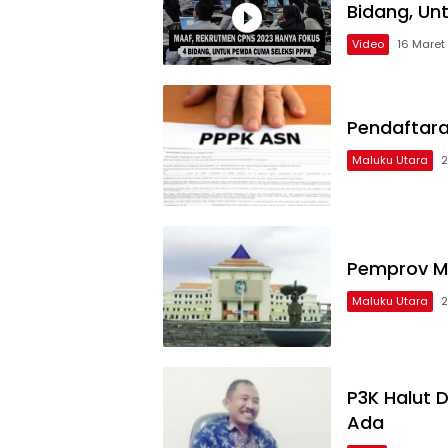
Bidang, Un
Video
16 Maret
Pendaftara
Maluku Utara
2
Pemprov Mu
Maluku Utara
2
P3K Halut 
Ada