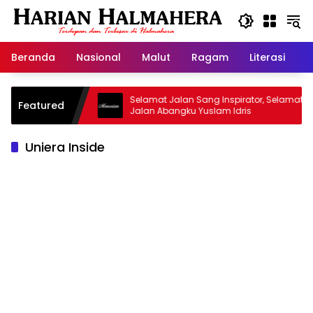
Langsung
ke
konten
Beranda
Nasional
Malut
Ragam
Literasi
H
jid Warisan
Selamat Jalan Sang Inspirator, Selamat
Featured
Jalan Abangku Yuslam Idris
Uniera Inside