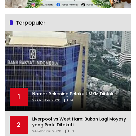
Terpopuler
Nomor Rekening Pelaku UMKM Diblokir
1
27 Oktober 2020
14
Liverpool vs West Ham: Bukan Lagi Moyesy
2
yang Perlu Ditakuti
24 Februari 2020
10