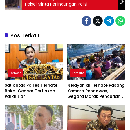
Halsel Minta Perlindungan Polisi
Pos Terkait
Ternate
Ternate
Satlantas Polres Ternate
Nelayan di Ternate Pasang
Bakal Gencar Tertibkan
Kamera Pengawas,
Parkir Liar
Gegara Marak Pencurian
Alat Tangkap