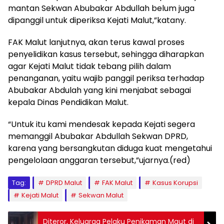
mantan Sekwan Abubakar Abdullah belum juga
dipanggil untuk diperiksa Kejati Malut,”katany.
FAK Malut lanjutnya, akan terus kawal proses
penyelidikan kasus tersebut, sehingga diharapkan
agar Kejati Malut tidak tebang pilih dalam
penanganan, yaitu wajib panggil periksa terhadap
Abubakar Abdulah yang kini menjabat sebagai
kepala Dinas Pendidikan Malut.
“Untuk itu kami mendesak kepada Kejati segera
memanggil Abubakar Abdullah Sekwan DPRD,
karena yang bersangkutan diduga kuat mengetahui
pengelolaan anggaran tersebut,”ujarnya.(red)
Tag:
DPRD Malut
FAK Malut
Kasus Korupsi
Kejati Malut
Sekwan Malut
Diteror, Keluarga Pelaku Penikaman Maut di