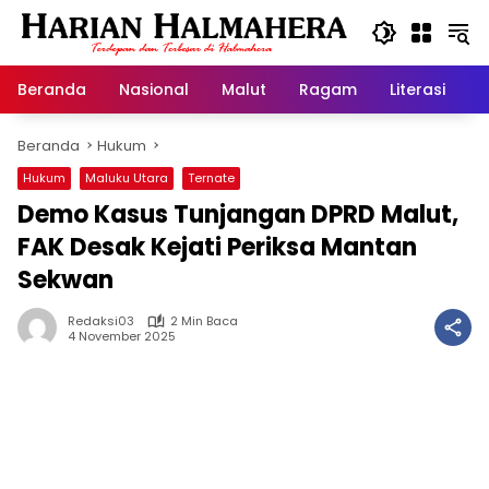
Langsung
ke
konten
Beranda
Nasional
Malut
Ragam
Literasi
H
Beranda
Hukum
Hukum
Maluku Utara
Ternate
Demo Kasus Tunjangan DPRD Malut,
FAK Desak Kejati Periksa Mantan
Sekwan
Redaksi03
2 Min Baca
4 November 2025