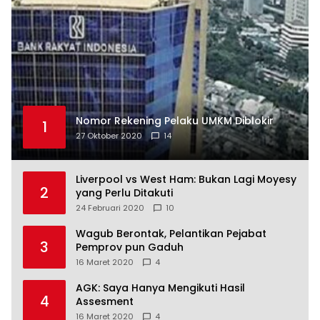
Nomor Rekening Pelaku UMKM Diblokir
1
27 Oktober 2020
14
Liverpool vs West Ham: Bukan Lagi Moyesy
2
yang Perlu Ditakuti
24 Februari 2020
10
Wagub Berontak, Pelantikan Pejabat
3
Pemprov pun Gaduh
16 Maret 2020
4
AGK: Saya Hanya Mengikuti Hasil
4
Assesment
16 Maret 2020
4