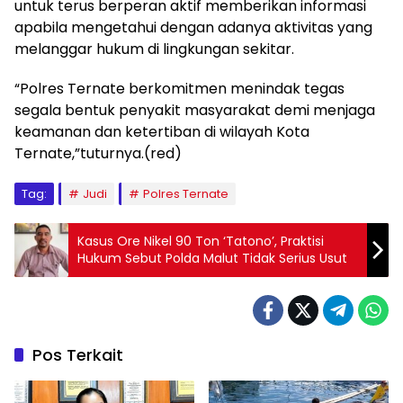
untuk terus berperan aktif memberikan informasi
apabila mengetahui dengan adanya aktivitas yang
melanggar hukum di lingkungan sekitar.
“Polres Ternate berkomitmen menindak tegas
segala bentuk penyakit masyarakat demi menjaga
keamanan dan ketertiban di wilayah Kota
Ternate,”tuturnya.(red)
Tag:
Judi
Polres Ternate
Kasus Ore Nikel 90 Ton ‘Tatono’, Praktisi
Hukum Sebut Polda Malut Tidak Serius Usut
Pos Terkait