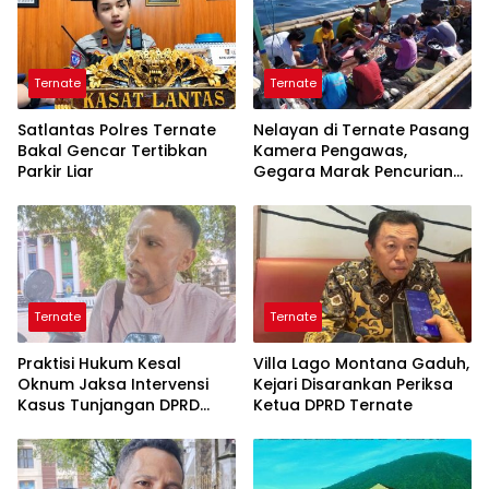
Ternate
Ternate
Satlantas Polres Ternate
Nelayan di Ternate Pasang
Bakal Gencar Tertibkan
Kamera Pengawas,
Parkir Liar
Gegara Marak Pencurian
Alat Tangkap
Ternate
Ternate
Praktisi Hukum Kesal
Villa Lago Montana Gaduh,
Oknum Jaksa Intervensi
Kejari Disarankan Periksa
Kasus Tunjangan DPRD
Ketua DPRD Ternate
Ternate