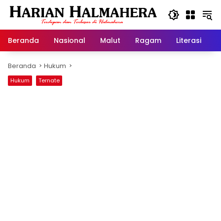
Langsung
ke
konten
Beranda
Nasional
Malut
Ragam
Literasi
H
Beranda
Hukum
Hukum
Ternate