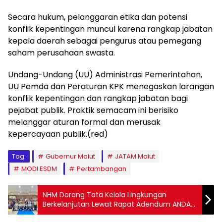
Secara hukum, pelanggaran etika dan potensi
konflik kepentingan muncul karena rangkap jabatan
kepala daerah sebagai pengurus atau pemegang
saham perusahaan swasta.
Undang-Undang (UU) Administrasi Pemerintahan,
UU Pemda dan Peraturan KPK menegaskan larangan
konflik kepentingan dan rangkap jabatan bagi
pejabat publik. Praktik semacam ini berisiko
melanggar aturan formal dan merusak
kepercayaan publik.(red)
Tag:
Gubernur Malut
JATAM Malut
MODI ESDM
Pertambangan
NHM Dorong Tata Kelola Lingkungan
Berkelanjutan Lewat Rapat Adendum ANDAL
Bersama Masyarakat dan Pemerintah