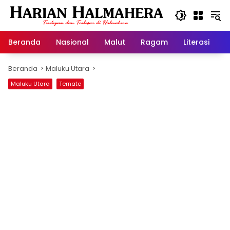
Langsung
ke
konten
Beranda
Nasional
Malut
Ragam
Literasi
H
Beranda
Maluku Utara
Maluku Utara
Ternate