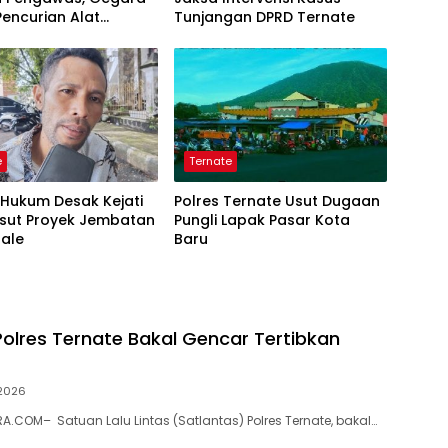
encurian Alat
Tunjangan DPRD Ternate
ap
e
Ternate
i Hukum Desak Kejati
Polres Ternate Usut Dugaan
Usut Proyek Jembatan
Pungli Lapak Pasar Kota
sale
Baru
Polres Ternate Bakal Gencar Tertibkan
 2026
.COM– Satuan Lalu Lintas (Satlantas) Polres Ternate, bakal…