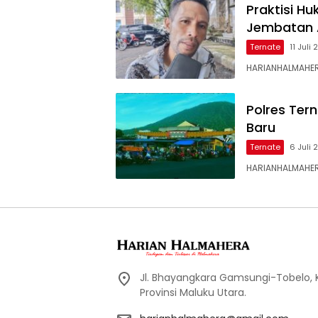
Praktisi H
Jembatan 
Ternate
11 Juli
HARIANHALMAHER
Polres Ter
Baru
Ternate
6 Juli
HARIANHALMAHERA
Jl. Bhayangkara Gamsungi-Tobelo,
Provinsi Maluku Utara.