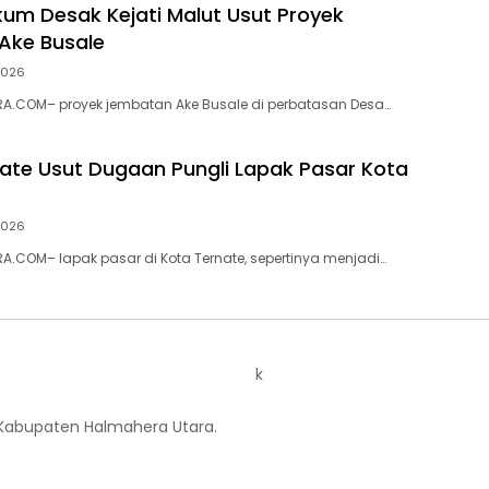
ukum Desak Kejati Malut Usut Proyek
Ake Busale
 2026
A.COM– proyek jembatan Ake Busale di perbatasan Desa…
nate Usut Dugaan Pungli Lapak Pasar Kota
 2026
.COM– lapak pasar di Kota Ternate, sepertinya menjadi…
k
 Kabupaten Halmahera Utara.