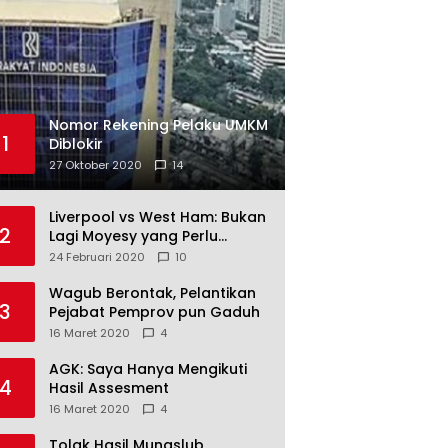
Nomor Rekening Pelaku UMKM
1
Diblokir
27 Oktober 2020
14
Liverpool vs West Ham: Bukan
2
Lagi Moyesy yang Perlu
Ditakuti
24 Februari 2020
10
Wagub Berontak, Pelantikan
3
Pejabat Pemprov pun Gaduh
16 Maret 2020
4
AGK: Saya Hanya Mengikuti
4
Hasil Assesment
16 Maret 2020
4
Tolak Hasil Munaslub,