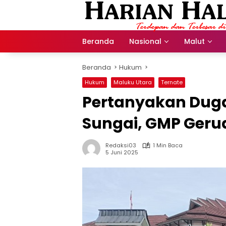
Langsung
ke
konten
Beranda
Nasional
Malut
Beranda
Hukum
Hukum
Maluku Utara
Ternate
Pertanyakan Duga
Sungai, GMP Gerud
Redaksi03
1 Min Baca
5 Juni 2025