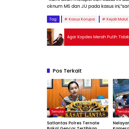
oknum MS dan JU pada kasus ini,”s
Tag:
Kasus Korupsi
Kejati Malut
Agar Kopdes Merah Putih Tidak
Pos Terkait
Ternate
Ternat
Satlantas Polres Ternate
Nelayan
Bakal Gencar Tertibkan
Kamera