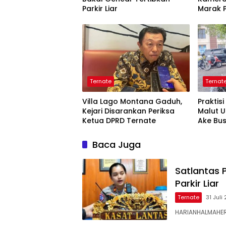
Parkir Liar
Marak P
Tangk
Ternate
Ternat
Villa Lago Montana Gaduh,
Praktis
Kejari Disarankan Periksa
Malut 
Ketua DPRD Ternate
Ake Bu
Baca Juga
Satlantas 
Parkir Liar
Ternate
31 Juli
HARIANHALMAHERA