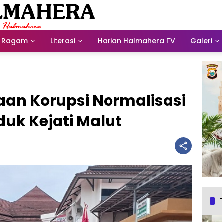
Ragam
Literasi
Harian Halmahera TV
Galeri
an Korupsi Normalisasi
uk Kejati Malut