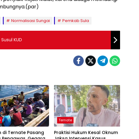
ambungnya.(par)
Normalisasi Sungai
Pemkab Sula
 Susul KUD
e
Ternate
 di Ternate Pasang
Praktisi Hukum Kesal Oknum
 Pengawas, Gegara
Jaksa Intervensi Kasus