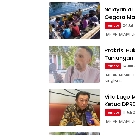
Nelayan di
Gegara Mar
Ternate
24 Jul
HARIANHALMAHER
Praktisi H
Tunjangan
Ternate
14 Juli
HARIANHALMAHER
langkah…
Villa Lago
Ketua DPR
Ternate
11 Juli
HARIANHALMAHER