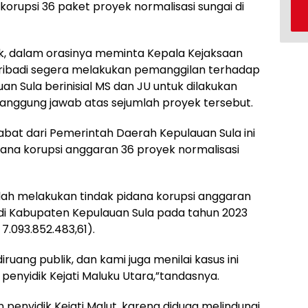
rupsi 36 paket proyek normalisasi sungai di
k, dalam orasinya meminta Kepala Kejaksaan
 Pribadi segera melakukan pemanggilan terhadap
 Sula berinisial MS dan JU untuk dilakukan
anggung jawab atas sejumlah proyek tersebut.
bat dari Pemerintah Daerah Kepulauan Sula ini
dana korupsi anggaran 36 proyek normalisasi
ah melakukan tindak pidana korupsi anggaran
 di Kabupaten Kepulauan Sula pada tahun 2023
 7.093.852.483,61).
ruang publik, dan kami juga menilai kasus ini
m penyidik Kejati Maluku Utara,”tandasnya.
 penyidik Kejati Malut, karena diduga melindungi