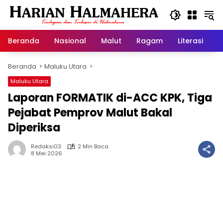
Langsung
ke
konten
Beranda
Nasional
Malut
Ragam
Literasi
H
Beranda
Maluku Utara
Maluku Utara
Laporan FORMATIK di-ACC KPK, Tiga
Pejabat Pemprov Malut Bakal
Diperiksa
Redaksi03
2 Min Baca
8 Mei 2026