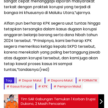
sangat cepat menanggapi laporan masyarakat
terkait dengan praktek korupsi yang terjadi di
bangsa ini khususnya di Maluku Utara,”ujarnya.
Alfian pun berharap KPK segera usut tuntas hingga
tetapkan tersangka dalam kasus dugaan korupsi
anggaran belanja barang serta dana hibah tahun
2024 tersebut. “Prinsipnya, kami berharap KPK
segera memeriksa ketiga kepala SKPD tersebut,
karena merekalah yang paling bertanggung jawab
atas dugaan korupsi tersebut, dan kami juga akan
tetap kawal proses kasus ini sampai
tuntas,”tandasnya.(red)
Tag:
Dispar Malut
Dispora Malut
FORMATIK
Kasus Korupsi
KPK
Pemprov Malut
Tim SAR Gabungan Temukan 1 Korban Erupsi
Dukono, 2 Masih Pencarian