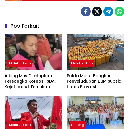
Pos Terkait
Maluku Utara
Maluku Utara
Aliong Mus Ditetapkan
Polda Malut Bongkar
Tersangka Korupsi ISDA,
Penyeludupan BBM Subsidi
Kejati Malut Temukan
Lintas Provinsi
Kerugian Rp8 M
Maluku Utara
Halteng