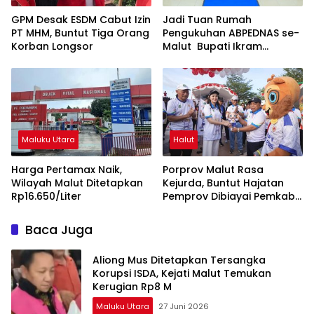
GPM Desak ESDM Cabut Izin
Jadi Tuan Rumah
PT MHM, Buntut Tiga Orang
Pengukuhan ABPEDNAS se-
Korban Longsor
Malut Bupati Ikram
Dorong Penguatan Tata
Kelola dan Pengawasan
Desa
Maluku Utara
Halut
Harga Pertamax Naik,
Porprov Malut Rasa
Wilayah Malut Ditetapkan
Kejurda, Buntut Hajatan
Rp16.650/Liter
Pemprov Dibiayai Pemkab
Halut
Baca Juga
Aliong Mus Ditetapkan Tersangka
Korupsi ISDA, Kejati Malut Temukan
Kerugian Rp8 M
Maluku Utara
27 Juni 2026