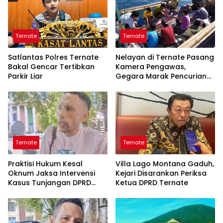
Ternate
Ternate
Satlantas Polres Ternate
Nelayan di Ternate Pasang
Bakal Gencar Tertibkan
Kamera Pengawas,
Parkir Liar
Gegara Marak Pencurian
Alat Tangkap
Ternate
Ternate
Praktisi Hukum Kesal
Villa Lago Montana Gaduh,
Oknum Jaksa Intervensi
Kejari Disarankan Periksa
Kasus Tunjangan DPRD
Ketua DPRD Ternate
Ternate