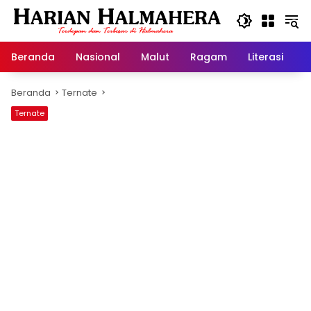
Langsung
ke
konten
Beranda
Nasional
Malut
Ragam
Literasi
H
Beranda
Ternate
Ternate