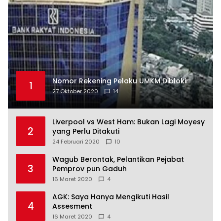
Nomor Rekening Pelaku UMKM Diblokir
1
27 Oktober 2020
14
Liverpool vs West Ham: Bukan Lagi Moyesy
2
yang Perlu Ditakuti
24 Februari 2020
10
Wagub Berontak, Pelantikan Pejabat
3
Pemprov pun Gaduh
16 Maret 2020
4
AGK: Saya Hanya Mengikuti Hasil
4
Assesment
16 Maret 2020
4