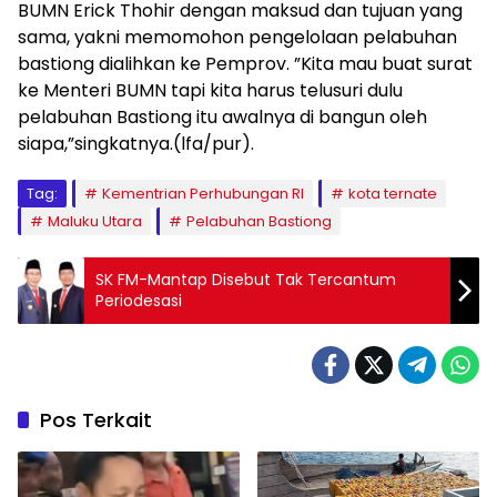
BUMN Erick Thohir dengan maksud dan tujuan yang
sama, yakni memomohon pengelolaan pelabuhan
bastiong dialihkan ke Pemprov. ”Kita mau buat surat
ke Menteri BUMN tapi kita harus telusuri dulu
pelabuhan Bastiong itu awalnya di bangun oleh
siapa,”singkatnya.(lfa/pur).
Tag:
Kementrian Perhubungan RI
kota ternate
Maluku Utara
Pelabuhan Bastiong
SK FM-Mantap Disebut Tak Tercantum
Periodesasi
Pos Terkait