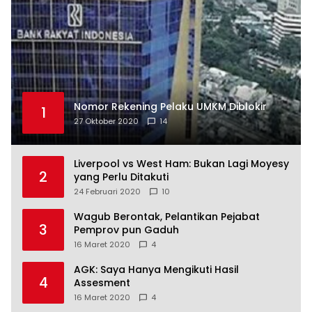
Nomor Rekening Pelaku UMKM Diblokir
1
27 Oktober 2020
14
Liverpool vs West Ham: Bukan Lagi Moyesy
2
yang Perlu Ditakuti
24 Februari 2020
10
Wagub Berontak, Pelantikan Pejabat
3
Pemprov pun Gaduh
16 Maret 2020
4
AGK: Saya Hanya Mengikuti Hasil
4
Assesment
16 Maret 2020
4