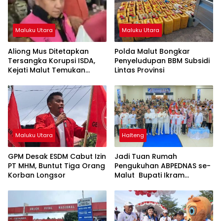
Maluku Utara
Maluku Utara
Aliong Mus Ditetapkan
Polda Malut Bongkar
Tersangka Korupsi ISDA,
Penyeludupan BBM Subsidi
Kejati Malut Temukan
Lintas Provinsi
Kerugian Rp8 M
Maluku Utara
Halteng
GPM Desak ESDM Cabut Izin
Jadi Tuan Rumah
PT MHM, Buntut Tiga Orang
Pengukuhan ABPEDNAS se-
Korban Longsor
Malut Bupati Ikram
Dorong Penguatan Tata
Kelola dan Pengawasan
Desa