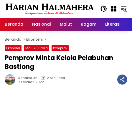
Langsung
ke
konten
Beranda
Nasional
Malut
Ragam
Literasi
H
Beranda
Ekonomi
Ekonomi
Maluku Utara
Pemprov
Pemprov Minta Kelola Pelabuhan
Bastiong
Redaksi 02
2 Min Baca
7 Februari 2022