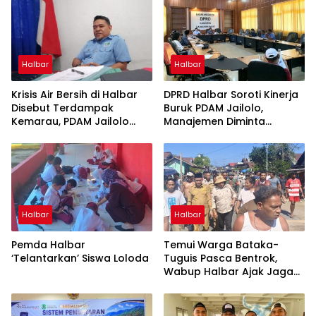
Halbar
Halbar
Krisis Air Bersih di Halbar
DPRD Halbar Soroti Kinerja
Disebut Terdampak
Buruk PDAM Jailolo,
Kemarau, PDAM Jailolo
Manajemen Diminta
Harap Ada Suntikan Dana
Berbenah
Halbar
Halbar
Pemda Halbar
Temui Warga Bataka-
‘Telantarkan’ Siswa Loloda
Tuguis Pasca Bentrok,
Wabup Halbar Ajak Jaga
Kedamaian