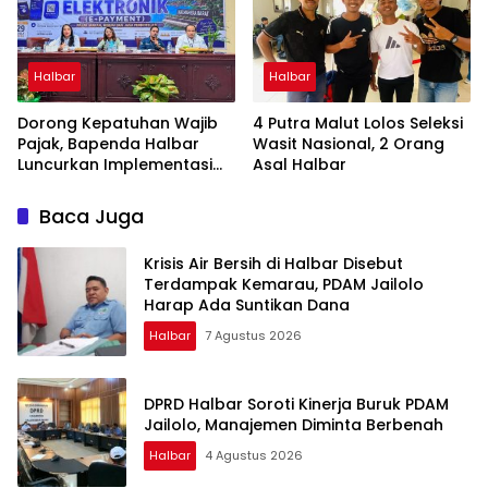
Halbar
Halbar
Dorong Kepatuhan Wajib
4 Putra Malut Lolos Seleksi
Pajak, Bapenda Halbar
Wasit Nasional, 2 Orang
Luncurkan Implementasi
Asal Halbar
Tapping Box Bersama
Bank Maluku-Malut
Baca Juga
Krisis Air Bersih di Halbar Disebut
Terdampak Kemarau, PDAM Jailolo
Harap Ada Suntikan Dana
Halbar
7 Agustus 2026
DPRD Halbar Soroti Kinerja Buruk PDAM
Jailolo, Manajemen Diminta Berbenah
Halbar
4 Agustus 2026