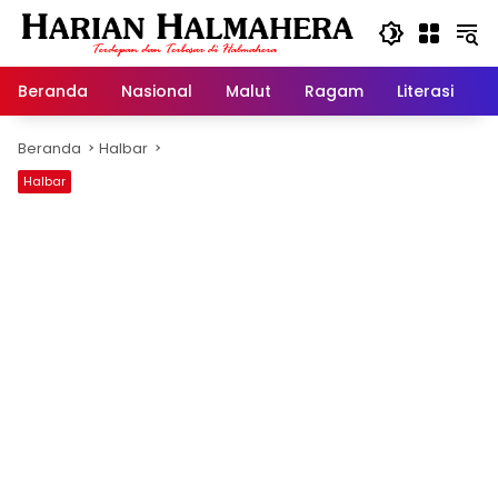
Langsung
ke
konten
Beranda
Nasional
Malut
Ragam
Literasi
H
Beranda
Halbar
Halbar