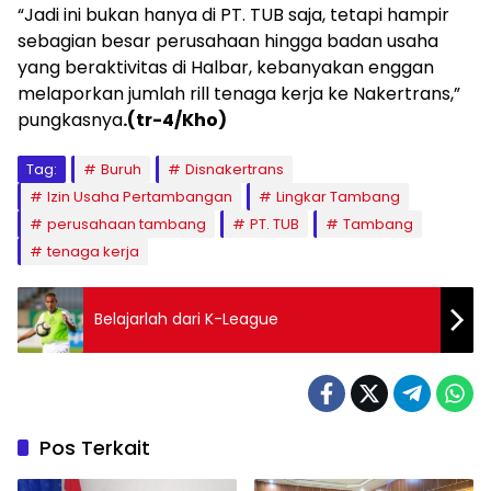
“Jadi ini bukan hanya di PT. TUB saja, tetapi hampir
sebagian besar perusahaan hingga badan usaha
yang beraktivitas di Halbar, kebanyakan enggan
melaporkan jumlah rill tenaga kerja ke Nakertrans,”
pungkasnya
.(tr-4/Kho)
Tag:
Buruh
Disnakertrans
Izin Usaha Pertambangan
Lingkar Tambang
perusahaan tambang
PT. TUB
Tambang
tenaga kerja
Belajarlah dari K-League
Pos Terkait