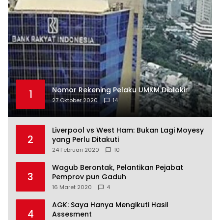
Nomor Rekening Pelaku UMKM Diblokir
1
27 Oktober 2020
14
Liverpool vs West Ham: Bukan Lagi Moyesy
2
yang Perlu Ditakuti
24 Februari 2020
10
Wagub Berontak, Pelantikan Pejabat
3
Pemprov pun Gaduh
16 Maret 2020
4
AGK: Saya Hanya Mengikuti Hasil
4
Assesment