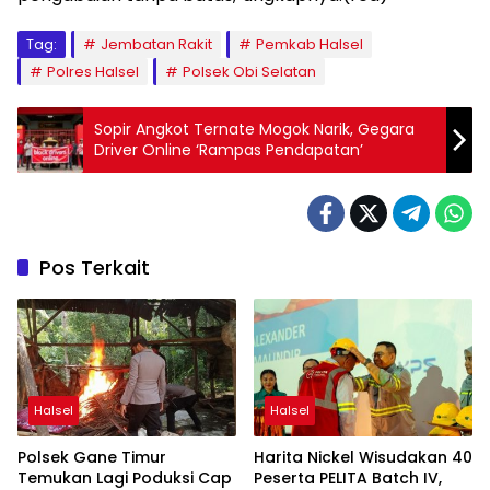
Tag:
Jembatan Rakit
Pemkab Halsel
Polres Halsel
Polsek Obi Selatan
Sopir Angkot Ternate Mogok Narik, Gegara
Driver Online ‘Rampas Pendapatan’
Pos Terkait
Halsel
Halsel
Polsek Gane Timur
Harita Nickel Wisudakan 40
Temukan Lagi Poduksi Cap
Peserta PELITA Batch IV,