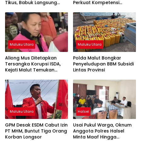
Tikus, Babuk Langsung
Perkuat Kompetensi
Dimusnahkan
Tenaga Kerja Lokal Pulau
Obi
Maluku Utara
Maluku Utara
Aliong Mus Ditetapkan
Polda Malut Bongkar
Tersangka Korupsi ISDA,
Penyeludupan BBM Subsidi
Kejati Malut Temukan
Lintas Provinsi
Kerugian Rp8 M
Maluku Utara
Halsel
GPM Desak ESDM Cabut Izin
Usai Pukul Warga, Oknum
PT MHM, Buntut Tiga Orang
Anggota Polres Halsel
Korban Longsor
Minta Maaf Hingga