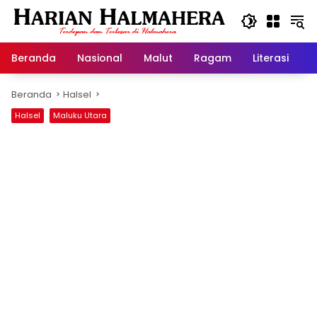
Langsung
ke
konten
Beranda
Nasional
Malut
Ragam
Literasi
H
Beranda
Halsel
Halsel
Maluku Utara