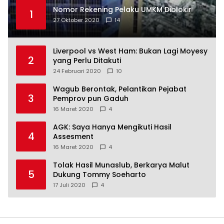
Nomor Rekening Pelaku UMKM Diblokir
1
27 Oktober 2020
14
Liverpool vs West Ham: Bukan Lagi Moyesy
2
yang Perlu Ditakuti
24 Februari 2020
10
Wagub Berontak, Pelantikan Pejabat
3
Pemprov pun Gaduh
16 Maret 2020
4
AGK: Saya Hanya Mengikuti Hasil
4
Assesment
16 Maret 2020
4
Tolak Hasil Munaslub, Berkarya Malut
5
Dukung Tommy Soeharto
17 Juli 2020
4