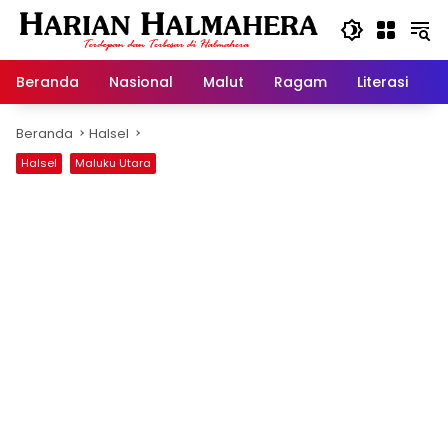
Langsung
ke
konten
Beranda
Nasional
Malut
Ragam
Literasi
H
Beranda
Halsel
Halsel
Maluku Utara