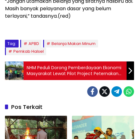
“Jangan utamakan belanja yang sifatnya halibiru doi.
Masih banyak pelayanan dasar yang belum
terlayani,” tandasnya.(red)
Tag:
APBD
Belanja Makan Minum
Pemkab Halsel
NHM Peduli Dorong Pemberdayaan Ekonomi
Masyarakat Lewat Pilot Project Peternakan
Telur Bebek
Pos Terkait