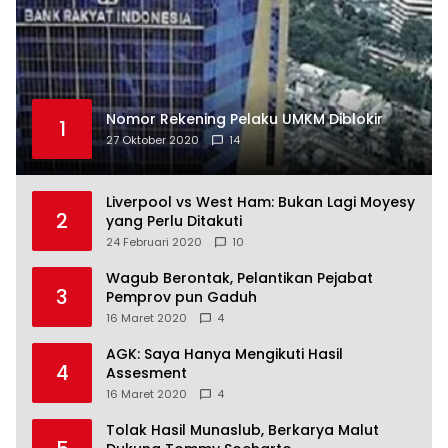
Nomor Rekening Pelaku UMKM Diblokir
1
27 Oktober 2020
14
Liverpool vs West Ham: Bukan Lagi Moyesy
2
yang Perlu Ditakuti
24 Februari 2020
10
Wagub Berontak, Pelantikan Pejabat
3
Pemprov pun Gaduh
16 Maret 2020
4
AGK: Saya Hanya Mengikuti Hasil
4
Assesment
16 Maret 2020
4
Tolak Hasil Munaslub, Berkarya Malut