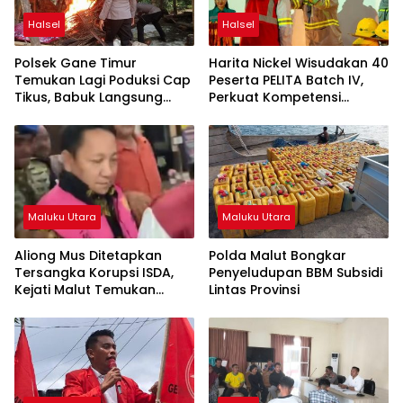
Halsel
Halsel
Polsek Gane Timur
Harita Nickel Wisudakan 40
Temukan Lagi Poduksi Cap
Peserta PELITA Batch IV,
Tikus, Babuk Langsung
Perkuat Kompetensi
Dimusnahkan
Tenaga Kerja Lokal Pulau
Obi
Maluku Utara
Maluku Utara
Aliong Mus Ditetapkan
Polda Malut Bongkar
Tersangka Korupsi ISDA,
Penyeludupan BBM Subsidi
Kejati Malut Temukan
Lintas Provinsi
Kerugian Rp8 M