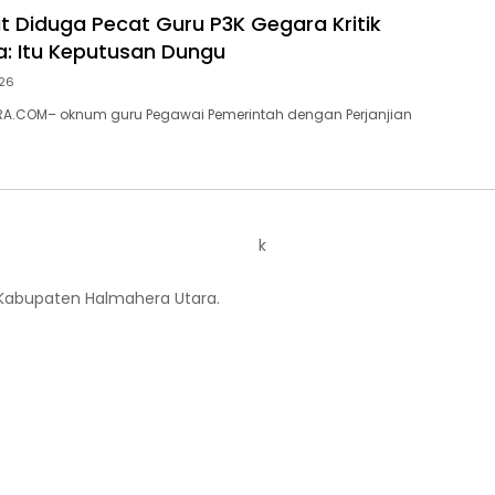
ut Diduga Pecat Guru P3K Gegara Kritik
a: Itu Keputusan Dungu
026
A.COM– oknum guru Pegawai Pemerintah dengan Perjanjian
k
 Kabupaten Halmahera Utara.