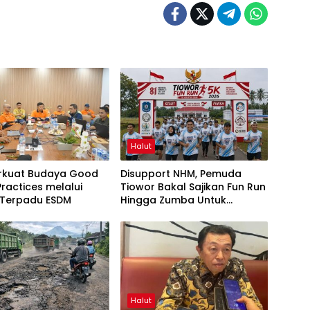
Halut
rkuat Budaya Good
Disupport NHM, Pemuda
Practices melalui
Tiowor Bakal Sajikan Fun Run
 Terpadu ESDM
Hingga Zumba Untuk
Meriahkan HUT RI ke-81
Halut