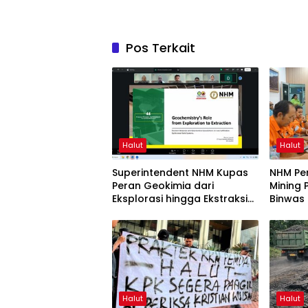
Pos Terkait
Halut
Halut
Superintendent NHM Kupas
NHM Pe
Peran Geokimia dari
Mining 
Eksplorasi hingga Ekstraksi
Binwas
dalam Webinar MGEI-SC
UNG
Halut
Halut