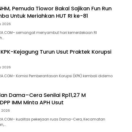
NHM, Pemuda Tiowor Bakal Sajikan Fun Run
ba Untuk Meriahkan HUT RI ke-81
s 2026
RA.COM– semangat menyambut hari kemerdekaan RI
h…
 KPK-Kejagung Turun Usut Praktek Korupsi
s 2026
A.COM– Komisi Pemberantasan Korupsi (KPK) kembali didemo
alan Dama–Cera Senilai Rp11,27 M
 DPP IMM Minta APH Usut
s 2026
A.COM– kualitas pekerjaan ruas Dama–Cera, Kecamatan
n,…