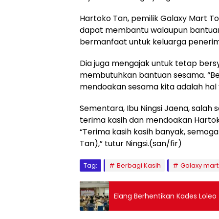
Hartoko Tan, pemilik Galaxy Mart 
dapat membantu walaupun bantuann
bermanfaat untuk keluarga penerima
Dia juga mengajak untuk tetap be
membutuhkan bantuan sesama. “Bers
mendoakan sesama kita adalah hal ya
Sementara, Ibu Ningsi Jaena, sala
terima kasih dan mendoakan Hartok
“Terima kasih kasih banyak, semoga
Tan),” tutur Ningsi.(san/fir)
Tag:
Berbagi Kasih
Galaxy mart
Elang Berhentikan Kades Loleo