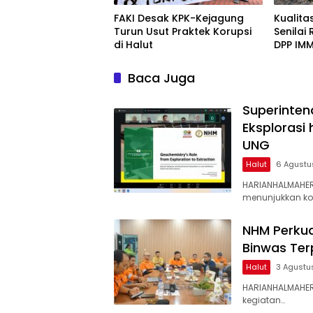
FAKI Desak KPK-Kejagung
Kualit
Turun Usut Praktek Korupsi
Senilai
di Halut
DPP IMM
Baca Juga
Superinten
Eksplorasi
UNG
Halut
6 Agustu
HARIANHALMAHER
menunjukkan k
NHM Perkua
Binwas Te
Halut
3 Agustu
HARIANHALMAHER
kegiatan…