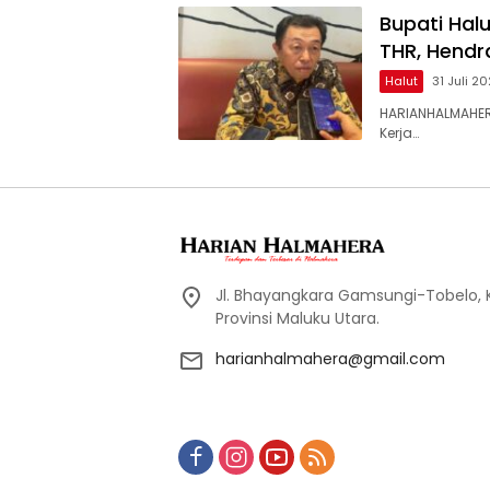
Bupati Hal
THR, Hendr
Halut
31 Juli 2
HARIANHALMAHER
Kerja…
Jl. Bhayangkara Gamsungi-Tobelo,
Provinsi Maluku Utara.
harianhalmahera@gmail.com