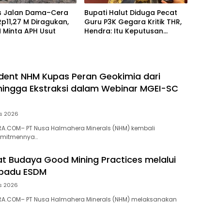
as Jalan Dama–Cera
Bupati Halut Diduga Pecat
 Rp11,27 M Diragukan,
Guru P3K Gegara Kritik THR,
 Minta APH Usut
Hendra: Itu Keputusan
Dungu
dent NHM Kupas Peran Geokimia dari
 hingga Ekstraksi dalam Webinar MGEI-SC
s 2026
A.COM– PT Nusa Halmahera Minerals (NHM) kembali
omitmennya…
t Budaya Good Mining Practices melalui
rpadu ESDM
s 2026
A.COM– PT Nusa Halmahera Minerals (NHM) melaksanakan