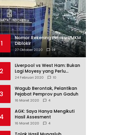
Nomor Rekening Pelaku UMKM
1
Diblokir
27 Oktober 2020
14
Liverpool vs West Ham: Bukan
2
Lagi Moyesy yang Perlu
Ditakuti
24 Februari 2020
10
Wagub Berontak, Pelantikan
3
Pejabat Pemprov pun Gaduh
16 Maret 2020
4
AGK: Saya Hanya Mengikuti
4
Hasil Assesment
16 Maret 2020
4
Tolak Hasil Munaslub,