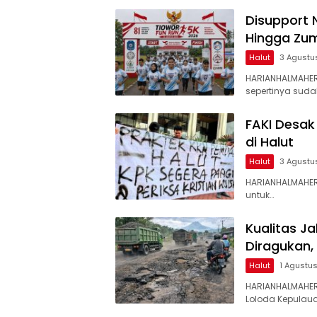
Disupport 
Hingga Zum
Halut
3 Agustu
HARIANHALMAHE
sepertinya suda
FAKI Desak
di Halut
Halut
3 Agustu
HARIANHALMAHER
untuk…
Kualitas J
Diragukan,
Halut
1 Agustu
HARIANHALMAHER
Loloda Kepulaua