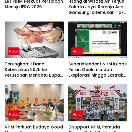
ERT NHM Perkuat Persiapan
Hilang di Wisata Air Terjun
Menuju IFRC 2026
Kokota Jaya, Remaja Asal
Gamsungi Ditemukan Tak
Bernyawa
Halut
Halut
Terungkap!!! Dana
Superintendent NHM Kupas
Kebersihan 2025 ke
Peran Geokimia dari
Perusahan Menantu Bupati
Eksplorasi hingga Ekstraksi
Halut Tembus Rp6 M Lebih
dalam Webinar MGEI-SC
UNG
Halut
Halut
NHM Perkuat Budaya Good
Disupport NHM, Pemuda