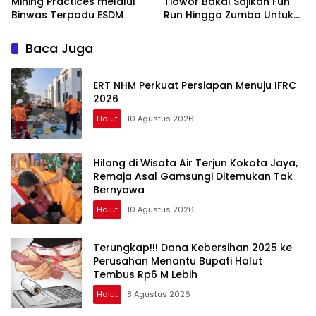
Mining Practices melalui
Tiowor Bakal Sajikan Fun
Binwas Terpadu ESDM
Run Hingga Zumba Untuk
Meriahkan HUT RI ke-81
Baca Juga
ERT NHM Perkuat Persiapan Menuju IFRC
2026
Halut
10 Agustus 2026
Hilang di Wisata Air Terjun Kokota Jaya,
Remaja Asal Gamsungi Ditemukan Tak
Bernyawa
Halut
10 Agustus 2026
Terungkap!!! Dana Kebersihan 2025 ke
Perusahan Menantu Bupati Halut
Tembus Rp6 M Lebih
Halut
8 Agustus 2026