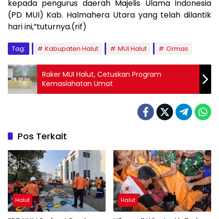
kepada pengurus daerah Majelis Ulama Indonesia
(PD MUI) Kab. Halmahera Utara yang telah dilantik
hari ini,”tuturnya.(rif)
Tag:
Kabupaten Halut
MUI Halut
Ormas
Raker MUI Halut, Cetuskan Program
Kemaslahatan Umat
Pos Terkait
Halut
Halut