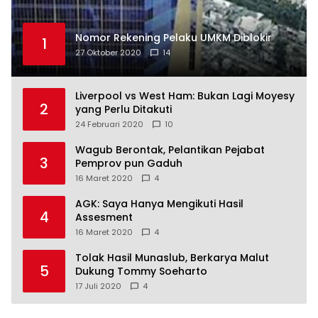
Nomor Rekening Pelaku UMKM Diblokir
1
27 Oktober 2020
14
Liverpool vs West Ham: Bukan Lagi Moyesy
2
yang Perlu Ditakuti
24 Februari 2020
10
Wagub Berontak, Pelantikan Pejabat
3
Pemprov pun Gaduh
16 Maret 2020
4
AGK: Saya Hanya Mengikuti Hasil
4
Assesment
16 Maret 2020
4
Tolak Hasil Munaslub, Berkarya Malut
5
Dukung Tommy Soeharto
17 Juli 2020
4