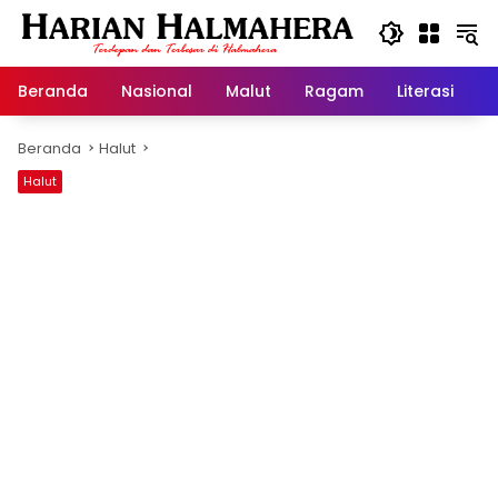
Langsung
ke
konten
Beranda
Nasional
Malut
Ragam
Literasi
H
Beranda
Halut
Halut