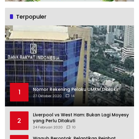
Terpopuler
Nomor Rekening Pelaku UMKM Diblokir
1
27 Oktober 2020
14
Liverpool vs West Ham: Bukan Lagi Moyesy
2
yang Perlu Ditakuti
24 Februari 2020
10
Wagub Berontak, Pelantikan Pejabat