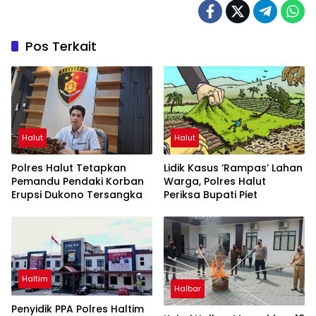
Pos Terkait
Halut
Halut
Polres Halut Tetapkan
Lidik Kasus ‘Rampas’ Lahan
Pemandu Pendaki Korban
Warga, Polres Halut
Erupsi Dukono Tersangka
Periksa Bupati Piet
Haltim
Halbar
Penyidik PPA Polres Haltim