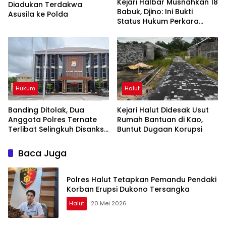
Kejari Halbar Musnahkan 18
Diadukan Terdakwa
Babuk, Djino: Ini Bukti
Asusila ke Polda
Status Hukum Perkara
Tuntas
Hukum
Halut
Banding Ditolak, Dua
Kejari Halut Didesak Usut
Anggota Polres Ternate
Rumah Bantuan di Kao,
Terlibat Selingkuh Disanksi
Buntut Dugaan Korupsi
PTDH
Baca Juga
Polres Halut Tetapkan Pemandu Pendaki
Korban Erupsi Dukono Tersangka
Halut
20 Mei 2026