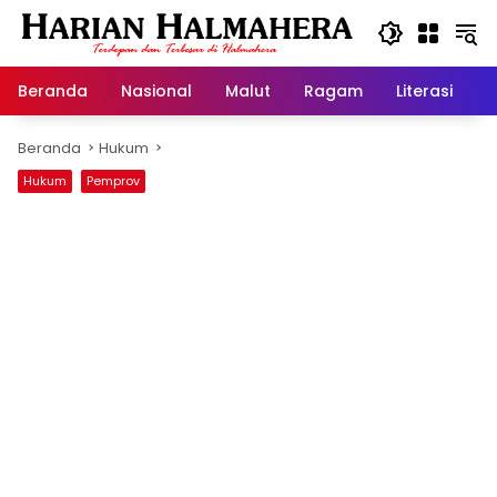
Langsung
ke
konten
Beranda
Nasional
Malut
Ragam
Literasi
H
Beranda
Hukum
Hukum
Pemprov