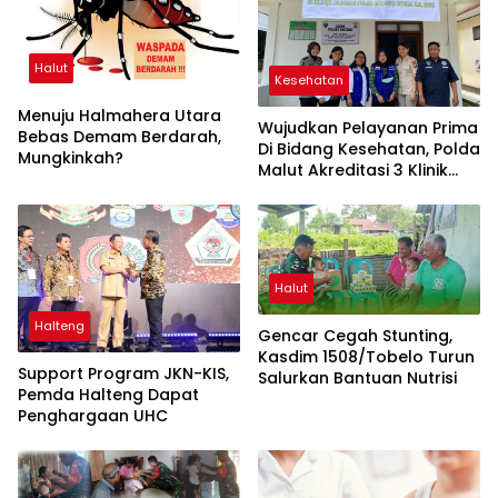
Halut
Kesehatan
Menuju Halmahera Utara
Wujudkan Pelayanan Prima
Bebas Demam Berdarah,
Di Bidang Kesehatan, Polda
Mungkinkah?
Malut Akreditasi 3 Klinik
Polres
Halut
Halteng
Gencar Cegah Stunting,
Kasdim 1508/Tobelo Turun
Support Program JKN-KIS,
Salurkan Bantuan Nutrisi
Pemda Halteng Dapat
Penghargaan UHC