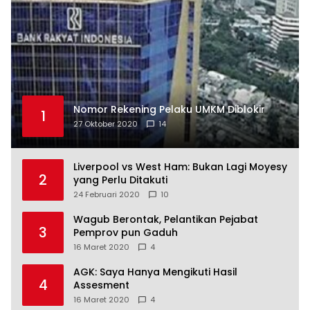
Nomor Rekening Pelaku UMKM Diblokir
1
27 Oktober 2020
14
Liverpool vs West Ham: Bukan Lagi Moyesy
2
yang Perlu Ditakuti
24 Februari 2020
10
Wagub Berontak, Pelantikan Pejabat
3
Pemprov pun Gaduh
16 Maret 2020
4
AGK: Saya Hanya Mengikuti Hasil
4
Assesment
16 Maret 2020
4