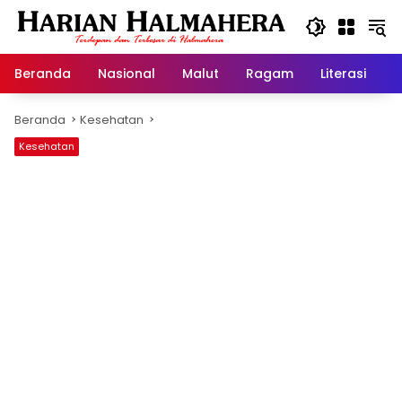
Langsung
ke
konten
Beranda
Nasional
Malut
Ragam
Literasi
H
Beranda
Kesehatan
Kesehatan