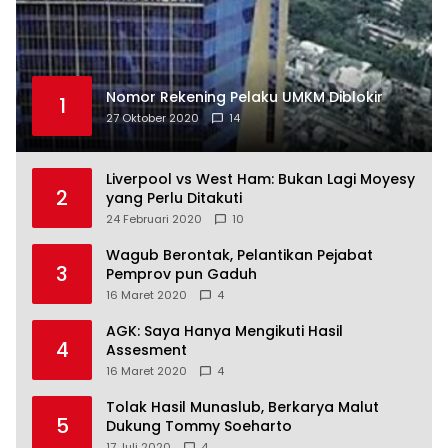
Nomor Rekening Pelaku UMKM Diblokir
1
27 Oktober 2020
14
Liverpool vs West Ham: Bukan Lagi Moyesy
2
yang Perlu Ditakuti
24 Februari 2020
10
Wagub Berontak, Pelantikan Pejabat
3
Pemprov pun Gaduh
16 Maret 2020
4
AGK: Saya Hanya Mengikuti Hasil
4
Assesment
16 Maret 2020
4
Tolak Hasil Munaslub, Berkarya Malut
5
Dukung Tommy Soeharto
17 Juli 2020
4