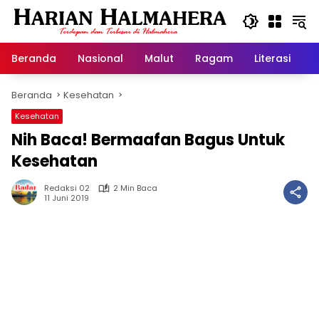
Langsung
ke
konten
Beranda
Nasional
Malut
Ragam
Literasi
H
Beranda
Kesehatan
Kesehatan
Nih Baca! Bermaafan Bagus Untuk
Kesehatan
Redaksi 02
2 Min Baca
11 Juni 2019