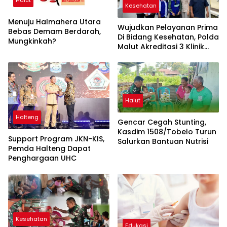
Kesehatan
Menuju Halmahera Utara
Wujudkan Pelayanan Prima
Bebas Demam Berdarah,
Di Bidang Kesehatan, Polda
Mungkinkah?
Malut Akreditasi 3 Klinik
Polres
Halut
Halteng
Gencar Cegah Stunting,
Kasdim 1508/Tobelo Turun
Support Program JKN-KIS,
Salurkan Bantuan Nutrisi
Pemda Halteng Dapat
Penghargaan UHC
Kesehatan
Edukasi