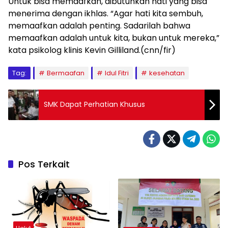
Untuk bisa memaafkan, dibutuhkan hati yang bisa
menerima dengan ikhlas. “Agar hati kita sembuh,
memaafkan adalah penting. Sadarilah bahwa
memaafkan adalah untuk kita, bukan untuk mereka,”
kata psikolog klinis Kevin Gilliland.(cnn/fir)
Tag:
Bermaafan
Idul Fitri
kesehatan
SMK Dapat Perhatian Khusus
Pos Terkait
Halut