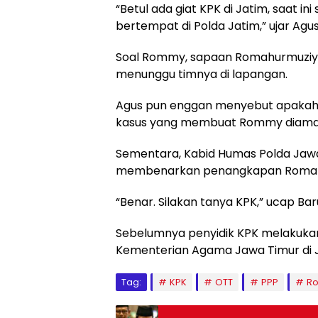
“Betul ada giat KPK di Jatim, saat i
bertempat di Polda Jatim,” ujar Agu
Soal Rommy, sapaan Romahurmuziy,
menunggu timnya di lapangan.
Agus pun enggan menyebut apakah 
kasus yang membuat Rommy diama
Sementara, Kabid Humas Polda Jaw
membenarkan penangkapan Romah
“Benar. Silakan tanya KPK,” ucap Bar
Sebelumnya penyidik KPK melakukan
Kementerian Agama Jawa Timur di Ju
Tag:
KPK
OTT
PPP
R