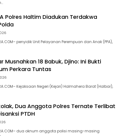
h…
PA Polres Haltim Diadukan Terdakwa
Polda
2026
A.COM– penyidik Unit Pelayanan Perempuan dan Anak (PPA),
ar Musnahkan 18 Babuk, Djino: Ini Bukti
um Perkara Tuntas
2026
.COM– Kejaksaan Negeri (Kejari) Halmahera Barat (Halbar),
tolak, Dua Anggota Polres Ternate Terlibat
Disanksi PTDH
2026
RA.COM– dua oknum anggota polisi masing-masing