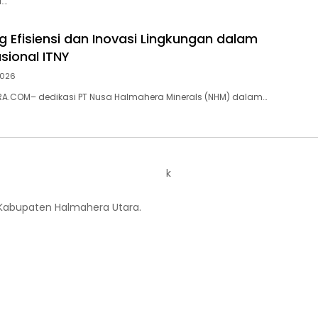
l….
 Efisiensi dan Inovasi Lingkungan dalam
sional ITNY
2026
A.COM– dedikasi PT Nusa Halmahera Minerals (NHM) dalam…
k
 Kabupaten Halmahera Utara.