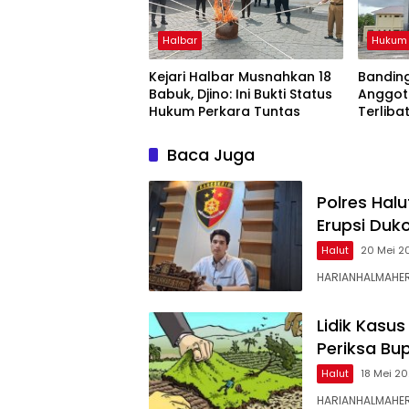
Halbar
Hukum
Kejari Halbar Musnahkan 18
Banding
Babuk, Djino: Ini Bukti Status
Anggot
Hukum Perkara Tuntas
Terliba
PTDH
Baca Juga
Polres Hal
Erupsi Duk
Halut
20 Mei 2
HARIANHALMAHER
Lidik Kasu
Periksa Bup
Halut
18 Mei 2
HARIANHALMAHERA