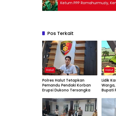
Ketum PPP Romahurmuziy, Ke
Pos Terkait
Halut
Halut
Polres Halut Tetapkan
Lidik K
Pemandu Pendaki Korban
Warga, 
Erupsi Dukono Tersangka
Bupati 