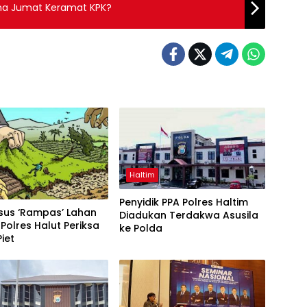
na Jumat Keramat KPK?
Haltim
Penyidik PPA Polres Haltim
asus ‘Rampas’ Lahan
Diadukan Terdakwa Asusila
Polres Halut Periksa
ke Polda
Piet