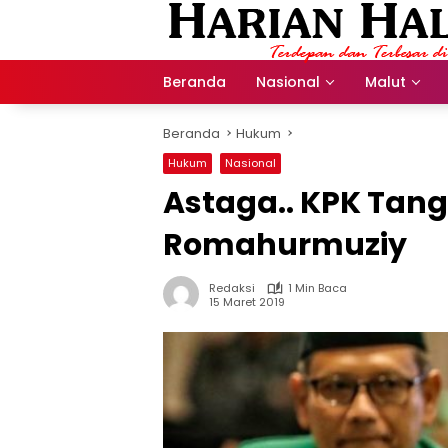
Langsung
ke
konten
Beranda
Nasional
Malut
Beranda
Hukum
Hukum
Nasional
Astaga.. KPK Tan
Romahurmuziy
Redaksi
1 Min Baca
15 Maret 2019