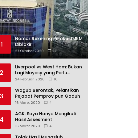
Nomor Rekening Pelaku UMKM
1
Diblokir
27 Oktober 2020
14
Liverpool vs West Ham: Bukan
2
Lagi Moyesy yang Perlu
Ditakuti
24 Februari 2020
10
Wagub Berontak, Pelantikan
3
Pejabat Pemprov pun Gaduh
16 Maret 2020
4
AGK: Saya Hanya Mengikuti
4
Hasil Assesment
16 Maret 2020
4
Tolak Hasil Munaslub,