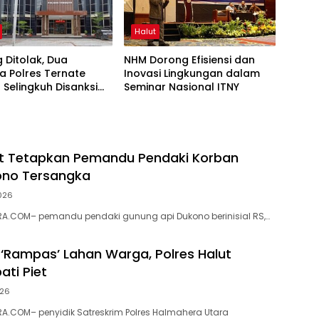
Halut
 Ditolak, Dua
NHM Dorong Efisiensi dan
a Polres Ternate
Inovasi Lingkungan dalam
t Selingkuh Disanksi
Seminar Nasional ITNY
ut Tetapkan Pemandu Pendaki Korban
ono Tersangka
026
A.COM– pemandu pendaki gunung api Dukono berinisial RS,…
s ‘Rampas’ Lahan Warga, Polres Halut
ati Piet
026
.COM– penyidik Satreskrim Polres Halmahera Utara