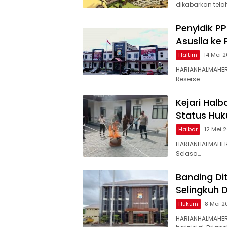
dikabarkan tela
Penyidik P
Asusila ke 
Haltim
14 Mei 
HARIANHALMAHER
Reserse…
Kejari Halb
Status Huk
Halbar
12 Mei 
HARIANHALMAHERA
Selasa…
Banding Di
Selingkuh 
Hukum
8 Mei 
HARIANHALMAHE