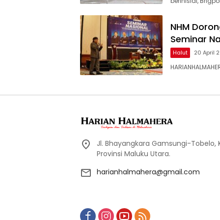
berinisial, Brigpo
NHM Dorong
Seminar Na
Halut
20 April 
HARIANHALMAHER
Jl. Bhayangkara Gamsungi-Tobelo,
Provinsi Maluku Utara.
harianhalmahera@gmail.com