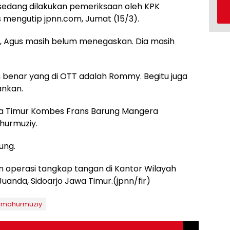
ni sedang dilakukan pemeriksaan oleh KPK
s mengutip jpnn.com, Jumat (15/3).
 Agus masih belum menegaskan. Dia masih
benar yang di OTT adalah Rommy. Begitu juga
nkan.
a Timur Kombes Frans Barung Mangera
urmuziy.
ung.
 operasi tangkap tangan di Kantor Wilayah
anda, Sidoarjo Jawa Timur.(jpnn/fir)
omahurmuziy