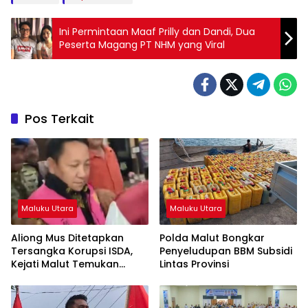
Ini Permintaan Maaf Prilly dan Dandi, Dua
Peserta Magang PT NHM yang Viral
Pos Terkait
Maluku Utara
Maluku Utara
Aliong Mus Ditetapkan
Polda Malut Bongkar
Tersangka Korupsi ISDA,
Penyeludupan BBM Subsidi
Kejati Malut Temukan
Lintas Provinsi
Kerugian Rp8 M