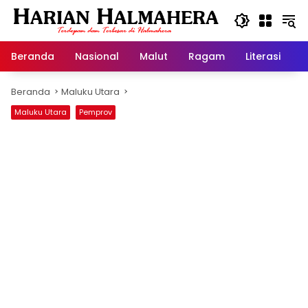
Langsung
ke
konten
Beranda
Nasional
Malut
Ragam
Literasi
H
Beranda
Maluku Utara
Maluku Utara
Pemprov