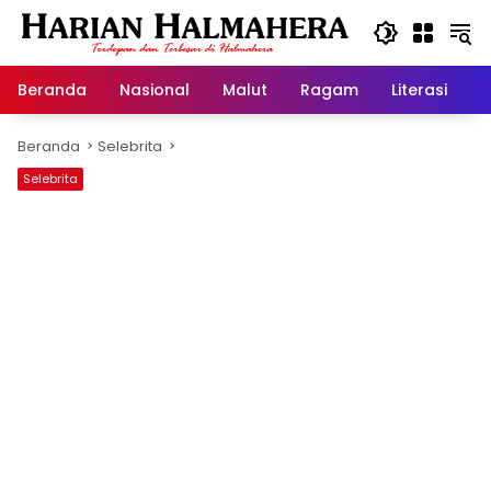
Langsung
ke
konten
Beranda
Nasional
Malut
Ragam
Literasi
H
Beranda
Selebrita
Selebrita