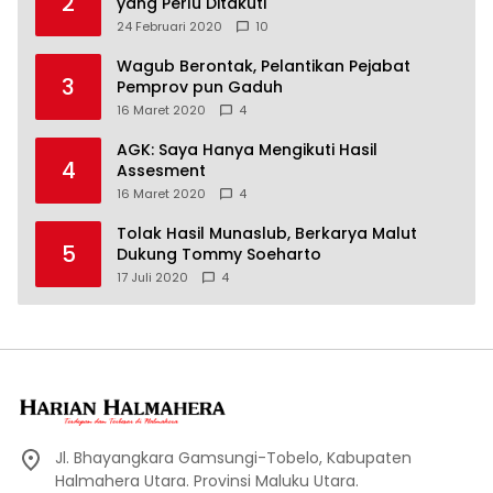
2
yang Perlu Ditakuti
24 Februari 2020
10
Wagub Berontak, Pelantikan Pejabat
3
Pemprov pun Gaduh
16 Maret 2020
4
AGK: Saya Hanya Mengikuti Hasil
4
Assesment
16 Maret 2020
4
Tolak Hasil Munaslub, Berkarya Malut
5
Dukung Tommy Soeharto
17 Juli 2020
4
Jl. Bhayangkara Gamsungi-Tobelo, Kabupaten
Halmahera Utara. Provinsi Maluku Utara.