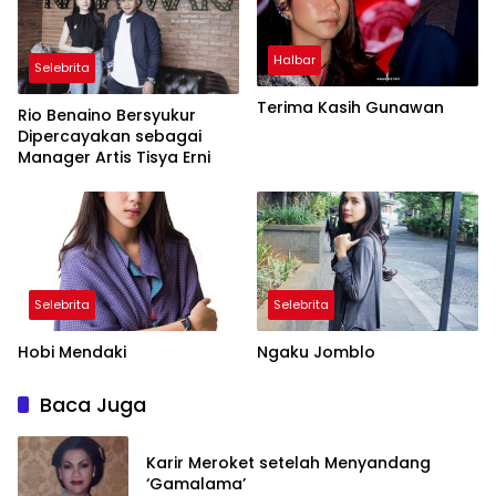
Halbar
Selebrita
Terima Kasih Gunawan
Rio Benaino Bersyukur
Dipercayakan sebagai
Manager Artis Tisya Erni
Selebrita
Selebrita
Hobi Mendaki
Ngaku Jomblo
Baca Juga
Karir Meroket setelah Menyandang
‘Gamalama’