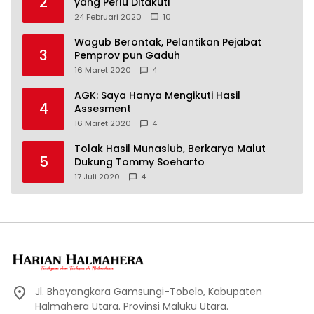
2
yang Perlu Ditakuti
24 Februari 2020
10
Wagub Berontak, Pelantikan Pejabat
3
Pemprov pun Gaduh
16 Maret 2020
4
AGK: Saya Hanya Mengikuti Hasil
4
Assesment
16 Maret 2020
4
Tolak Hasil Munaslub, Berkarya Malut
5
Dukung Tommy Soeharto
17 Juli 2020
4
Jl. Bhayangkara Gamsungi-Tobelo, Kabupaten
Halmahera Utara. Provinsi Maluku Utara.