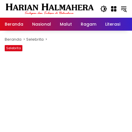
Langsung
ke
konten
Beranda
Nasional
Malut
Ragam
Literasi
H
Beranda
Selebrita
Selebrita