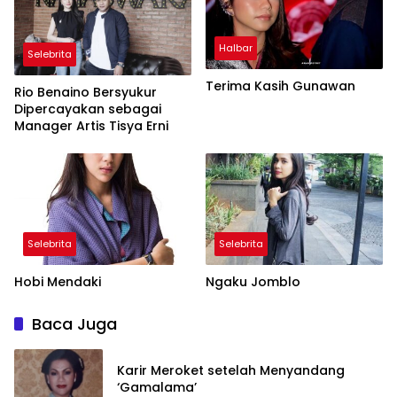
Halbar
Selebrita
Terima Kasih Gunawan
Rio Benaino Bersyukur
Dipercayakan sebagai
Manager Artis Tisya Erni
Selebrita
Selebrita
Hobi Mendaki
Ngaku Jomblo
Baca Juga
Karir Meroket setelah Menyandang
‘Gamalama’