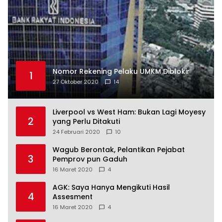
Nomor Rekening Pelaku UMKM Diblokir
1
27 Oktober 2020
14
Liverpool vs West Ham: Bukan Lagi Moyesy
2
yang Perlu Ditakuti
24 Februari 2020
10
Wagub Berontak, Pelantikan Pejabat
3
Pemprov pun Gaduh
16 Maret 2020
4
AGK: Saya Hanya Mengikuti Hasil
4
Assesment
16 Maret 2020
4