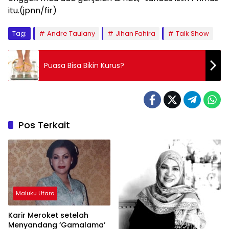
itu.(jpnn/fir)
Tag:
Andre Taulany
Jihan Fahira
Talk Show
Puasa Bisa Bikin Kurus?
Pos Terkait
Maluku Utara
Karir Meroket setelah
Menyandang ‘Gamalama’