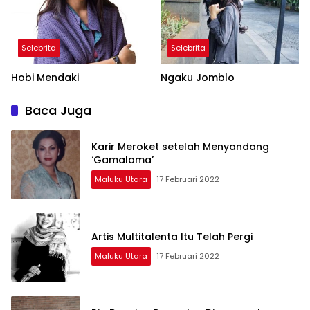
Selebrita
Selebrita
Hobi Mendaki
Ngaku Jomblo
Baca Juga
Karir Meroket setelah Menyandang
‘Gamalama’
Maluku Utara
17 Februari 2022
Artis Multitalenta Itu Telah Pergi
Maluku Utara
17 Februari 2022