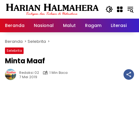
Langsung
ke
konten
Beranda
Nasional
Malut
Ragam
Literasi
H
Beranda
Selebrita
Selebrita
Minta Maaf
Redaksi 02
1 Min Baca
7 Mei 2019