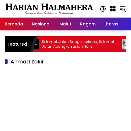
Langsung
ke
konten
Beranda
Nasional
Malut
Ragam
Literasi
H
arisan
Selamat Jalan Sang Inspirator, Selamat
Kip
Featured
Jalan Abangku Yuslam Idris
Men
Ahmad Zakir