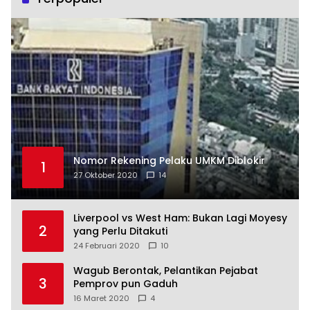
Nomor Rekening Pelaku UMKM Diblokir
1
27 Oktober 2020
14
Liverpool vs West Ham: Bukan Lagi Moyesy
2
yang Perlu Ditakuti
24 Februari 2020
10
Wagub Berontak, Pelantikan Pejabat
3
Pemprov pun Gaduh
16 Maret 2020
4