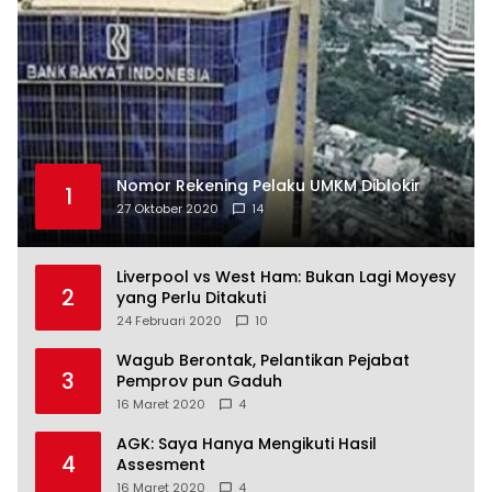
Nomor Rekening Pelaku UMKM Diblokir
1
27 Oktober 2020
14
Liverpool vs West Ham: Bukan Lagi Moyesy
2
yang Perlu Ditakuti
24 Februari 2020
10
Wagub Berontak, Pelantikan Pejabat
3
Pemprov pun Gaduh
16 Maret 2020
4
AGK: Saya Hanya Mengikuti Hasil
4
Assesment
16 Maret 2020
4