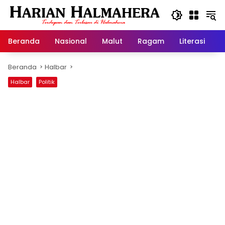
Langsung
ke
konten
Beranda
Nasional
Malut
Ragam
Literasi
H
Beranda
Halbar
Halbar
Politik