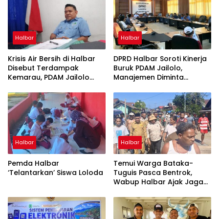
Halbar
Halbar
Krisis Air Bersih di Halbar
DPRD Halbar Soroti Kinerja
Disebut Terdampak
Buruk PDAM Jailolo,
Kemarau, PDAM Jailolo
Manajemen Diminta
Harap Ada Suntikan Dana
Berbenah
Halbar
Halbar
Pemda Halbar
Temui Warga Bataka-
‘Telantarkan’ Siswa Loloda
Tuguis Pasca Bentrok,
Wabup Halbar Ajak Jaga
Kedamaian