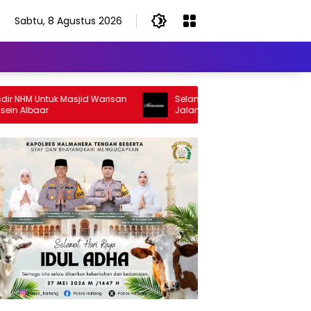
Sabtu, 8 Agustus 2026
HM Untuk Masjid Warisan
Selamat Jalan Sang Inspirator, Selam
lbaar
Jalan Abangku Yuslam Idris