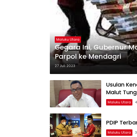
Maluku Utara
Gegara Ini, Gubernur M
Parpol ke Mendagri
27 Juli 2023
Usulan Ken
Malut Tung
Maluku Utara
4
PDIP Terban
Maluku Utara
3