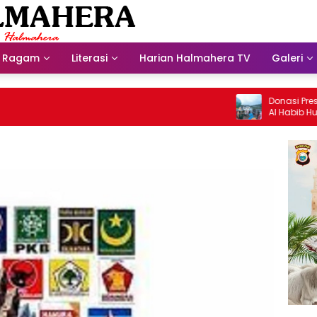
Ragam
Literasi
Harian Halmahera TV
Galeri
Donasi Presdir N
Al Habib Husein A