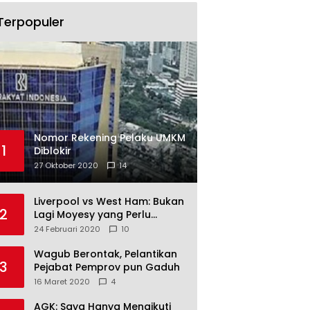
Terpopuler
Nomor Rekening Pelaku UMKM
1
Diblokir
27 Oktober 2020
14
Liverpool vs West Ham: Bukan
2
Lagi Moyesy yang Perlu
Ditakuti
24 Februari 2020
10
Wagub Berontak, Pelantikan
3
Pejabat Pemprov pun Gaduh
16 Maret 2020
4
AGK: Saya Hanya Mengikuti