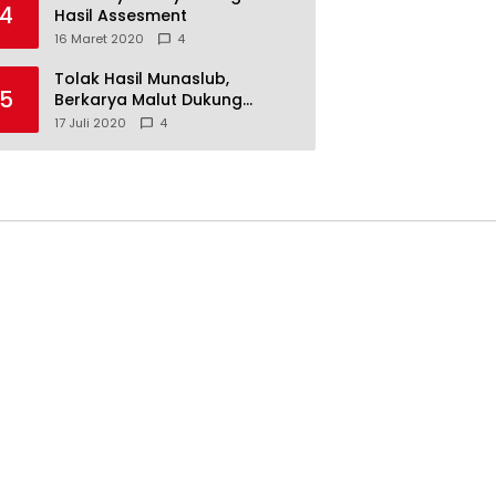
4
Hasil Assesment
16 Maret 2020
4
Tolak Hasil Munaslub,
5
Berkarya Malut Dukung
Tommy Soeharto
17 Juli 2020
4