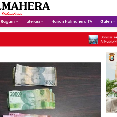
Ragam
Literasi
Harian Halmahera TV
Galeri
Donasi Presdir 
Al Habib Husein