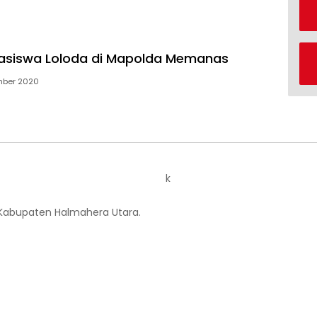
siswa Loloda di Mapolda Memanas
mber 2020
k
 Kabupaten Halmahera Utara.