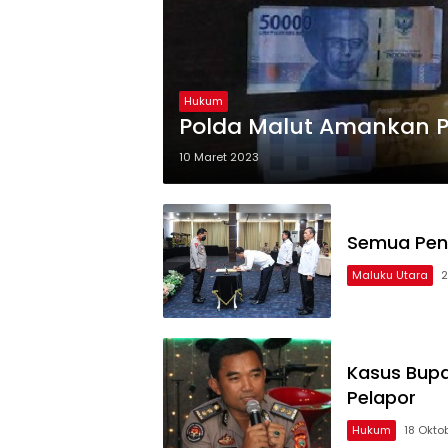
Hukum
Polda Malut Amankan Pe
10 Maret 2023
Semua Peny
Maluku Utara
2
Kasus Bupa
Pelapor
Hukum
18 Okto