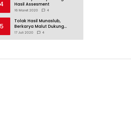
4
Hasil Assesment
16 Maret 2020
4
Tolak Hasil Munaslub,
5
Berkarya Malut Dukung
Tommy Soeharto
17 Juli 2020
4