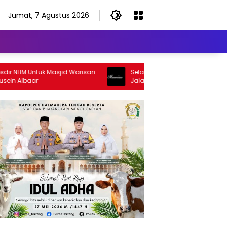
Jumat, 7 Agustus 2026
NHM Untuk Masjid Warisan
Selamat Jalan Sang Inspirator, Sel
 Albaar
Jalan Abangku Yuslam Idris