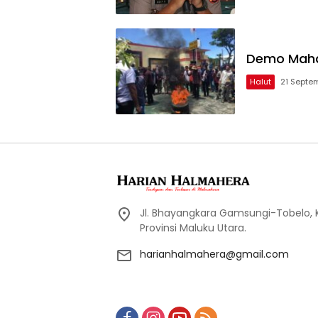
Demo Maha
Halut
21 Septe
Jl. Bhayangkara Gamsungi-Tobelo,
Provinsi Maluku Utara.
harianhalmahera@gmail.com