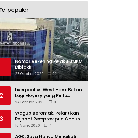
Terpopuler
Nomor Rekening Pelaku UMKM
1
Diblokir
27 Oktober 2020
14
Liverpool vs West Ham: Bukan
2
Lagi Moyesy yang Perlu
Ditakuti
24 Februari 2020
10
Wagub Berontak, Pelantikan
3
Pejabat Pemprov pun Gaduh
16 Maret 2020
4
AGK: Saya Hanya Mengikuti