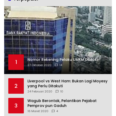
Nomor Rekening Pelaku UMKM Diblokir
1
27 Oktober 2020
14
Liverpool vs West Ham: Bukan Lagi Moyesy
2
yang Perlu Ditakuti
24 Februari 2020
10
Wagub Berontak, Pelantikan Pejabat
3
Pemprov pun Gaduh
16 Maret 2020
4