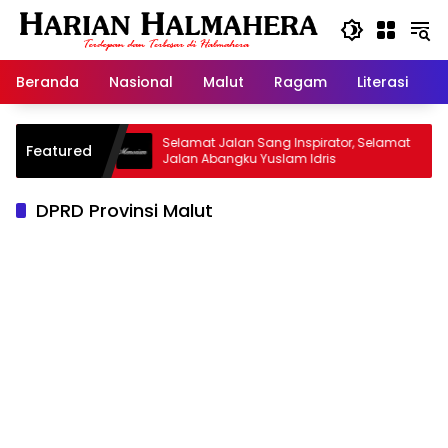
Langsung
ke
konten
Beranda
Nasional
Malut
Ragam
Literasi
H
arisan
Selamat Jalan Sang Inspirator, Selamat
Kip
Featured
Jalan Abangku Yuslam Idris
Men
DPRD Provinsi Malut