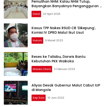
Pemulihan NHM: Kalau NHM Tutup,
Bayangkan Banyaknya Pengangguran di
Malut
Halut
22 April 2025
Kasus TPP Nakes RSUD CB ‘Dikepung’,
Komisi IV DPRD Malut Ikut Usut
Hukum
9 Maret 2023
Reses ke Taliabu, Darwis Bantu
Kebutuhan PKK Waikoka
Maluku Utara
3 Februari 2023
Aliyas Desak Gubernur Malut Cabut IUP
di Mangole
Kep Sula
10 Juni 2022