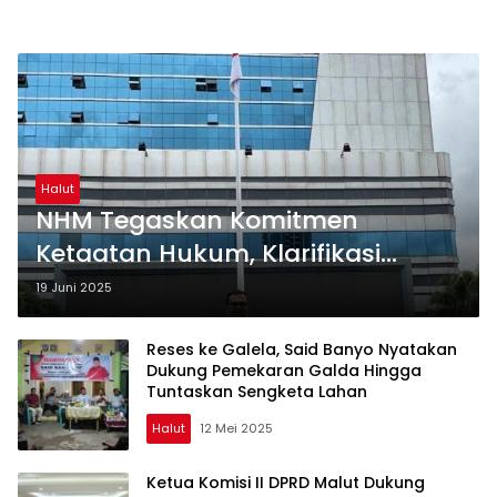
Halut
NHM Tegaskan Komitmen
Ketaatan Hukum, Klarifikasi
Ketidakhadiran dalam Panggilan
19 Juni 2025
Mediasi Kemnaker RI
Reses ke Galela, Said Banyo Nyatakan
Dukung Pemekaran Galda Hingga
Tuntaskan Sengketa Lahan
Halut
12 Mei 2025
Ketua Komisi II DPRD Malut Dukung