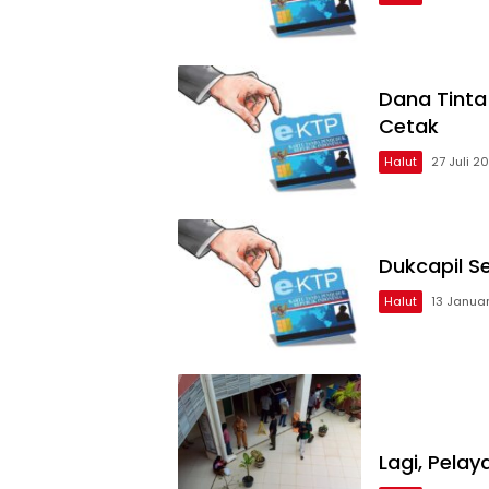
Dana Tinta
Cetak
Halut
27 Juli 2
Dukcapil S
Halut
13 Janua
Lagi, Pelay