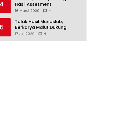
4
Hasil Assesment
16 Maret 2020
4
Tolak Hasil Munaslub,
5
Berkarya Malut Dukung
Tommy Soeharto
17 Juli 2020
4