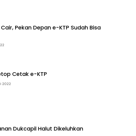
 Cair, Pekan Depan e-KTP Sudah Bisa
022
etop Cetak e-KTP
ri 2022
anan Dukcapil Halut Dikeluhkan