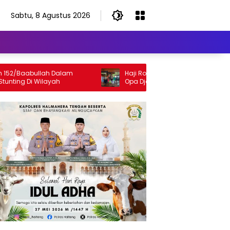
Sabtu, 8 Agustus 2026
abullah Dalam
Haji Robert Satukan Kembali Keluarga
i Wilayah
Opa Djado Pomumu Setelah 30 Tahun
Terpisah dari Keluarga