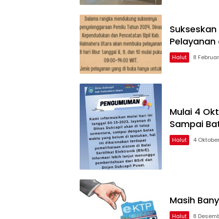
Sukseskan 
Pelayanan d
Halut
8 Februar
Mulai 4 Ok
Sampai Bat
Halut
4 Oktobe
Masih Bany
Halut
8 Desemb