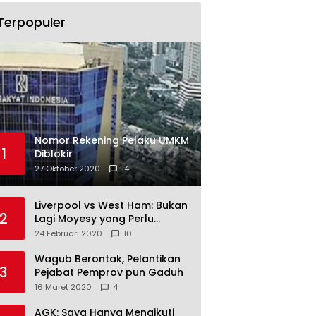
Terpopuler
Nomor Rekening Pelaku UMKM
1
Diblokir
27 Oktober 2020
14
Liverpool vs West Ham: Bukan
2
Lagi Moyesy yang Perlu
Ditakuti
24 Februari 2020
10
Wagub Berontak, Pelantikan
3
Pejabat Pemprov pun Gaduh
16 Maret 2020
4
AGK: Saya Hanya Mengikuti