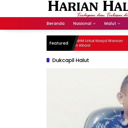
Langsung
ke
konten
Beranda
Nasional
Malut
Donasi Presdir NHM Untuk Masjid Warisan
Featured
Al Habib Husein Albaar
Dukcapil Halut