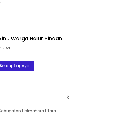
21
Ribu Warga Halut Pindah
i 2021
Selengkapnya
k
 Kabupaten Halmahera Utara.